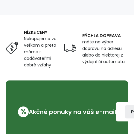
cm,
farba
Fuksiová
NÍZKE CENY
RÝCHLA DOPRAVA
Nakupujeme vo
máte na výber
veľkom a preto
dopravu na adresu
máme s
alebo do niektorej z
dodávateľmi
výdajní či automatu
dobré vzťahy
%
Akčné ponuky na váš e-mail
P