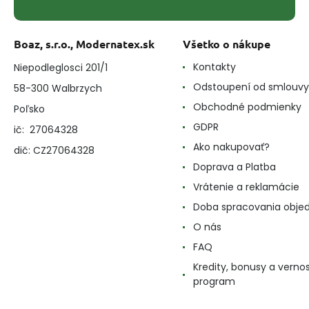
Boaz, s.r.o., Modernatex.sk
Všetko o nákupe
Kontakty
Niepodleglosci 201/1
Odstoupení od smlouvy
58-300 Walbrzych
Obchodné podmienky
Poľsko
GDPR
ič: 27064328
Ako nakupovať?
dič: CZ27064328
Doprava a Platba
Vrátenie a reklamácie
Doba spracovania obje
O nás
FAQ
Kredity, bonusy a verno
program