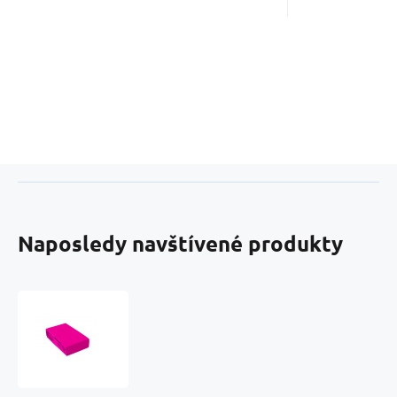
Naposledy navštívené produkty
Jersey
prestieradlo
s
gumičkou
90x200