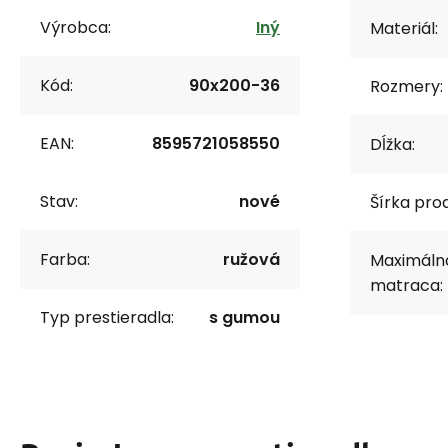
Výrobca:
Iný
Materiál:
Kód:
90x200-36
Rozmery:
EAN:
8595721058550
Dĺžka:
Stav:
nové
Šírka prod
Farba:
ružová
Maximáln
matraca:
Typ prestieradla:
s gumou