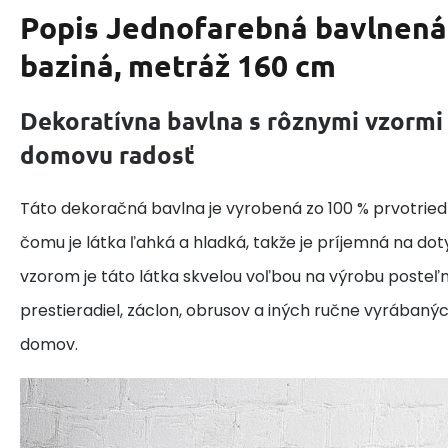
Popis
Jednofarebná bavlnená 
baziná, metráž 160 cm
Dekoratívna bavlna s rôznymi vzormi
domovu radosť
Táto dekoračná bavlna je vyrobená zo 100 % prvotried
čomu je látka ľahká a hladká, takže je príjemná na do
vzorom je táto látka skvelou voľbou na výrobu posteľne
prestieradiel, záclon, obrusov a iných ručne vyrábaný
domov.