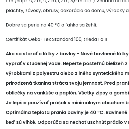
cm (napr. 0,2 m; 0,7 m; 1,2 m; 3,9 m atď.) Vhodná na de
plachty, závesy, obrusy, dekorácie do domu, výrobky a
Dobre sa perie na 40 °C a ľahko sa žehlí.
Certifikát Oeko-Tex Standard 100, trieda I a II
Ako sa starať o látky z bavlny
- Nové bavlnené látk
vyprať v studenej vode. Neperte posteľnú bielizeň z
výrobkami z polyestru alebo z iného syntetického m
prirodzená tkanina stráca svoju jemnosť. Pred pra
obliečky na vankúše a paplón. Všetky zipsy a gomb
Je lepšie používať prášok s minimálnym obsahom bi
Optimálna teplota prania bavlny je 40 °C. Bavlnené tk
keď sú vlhké. Odporúča sa nechať uschnúť prádlo v 