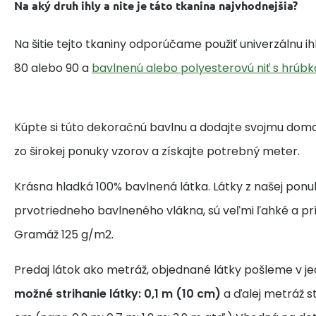
Na aký druh ihly a nite je táto tkanina najvhodnejšia?
Na šitie tejto tkaniny odporúčame použiť univerzálnu i
80 alebo 90 a
bavlnenú alebo polyesterovú niť s hrúbk
Kúpte si túto dekoračnú bavlnu a dodajte svojmu domo
zo širokej ponuky vzorov a získajte potrebný meter.
Krásna hladká 100% bavlnená látka. Látky z našej ponu
prvotriedneho bavlneného vlákna, sú veľmi ľahké a pr
Gramáž 125 g/m2.
Predaj látok ako metráž, objednané látky pošleme v j
možné strihanie látky: 0,1 m (10 cm)
a ďalej metráž s