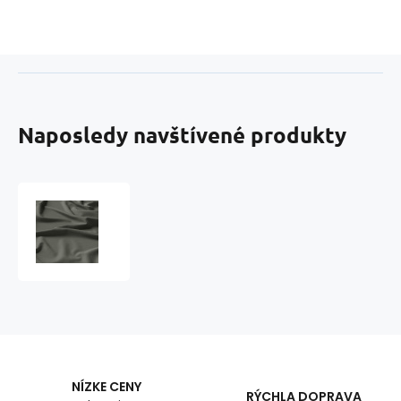
Naposledy navštívené produkty
Jednofarebná
bavlnená
látka
vzor
baziná,
metráž
160
cm
NÍZKE CENY
RÝCHLA DOPRAVA