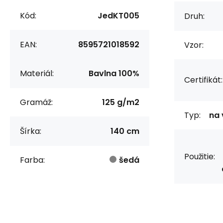
Kód:
JedKT005
Druh:
EAN:
8595721018592
Vzor:
Materiál:
Bavlna 100%
Certifikát:
Gramáž:
125 g/m2
Typ:
na 
Šírka:
140 cm
Použitie:
Farba:
šedá