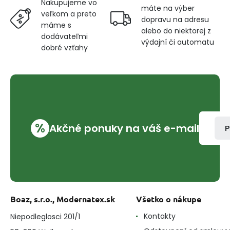
Nakupujeme vo
máte na výber
veľkom a preto
dopravu na adresu
máme s
alebo do niektorej z
dodávateľmi
výdajní či automatu
dobré vzťahy
%
Akčné ponuky na váš e-mail
P
Boaz, s.r.o., Modernatex.sk
Všetko o nákupe
Kontakty
Niepodleglosci 201/1