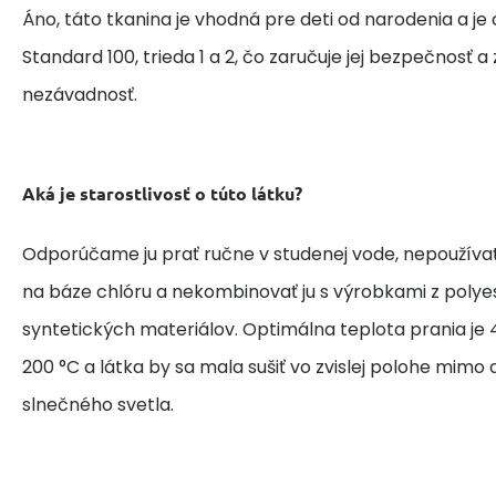
Áno, táto tkanina je vhodná pre deti od narodenia a je
Standard 100, trieda 1 a 2, čo zaručuje jej bezpečnosť 
nezávadnosť.
Aká je starostlivosť o túto látku?
Odporúčame ju prať ručne v studenej vode, nepoužívať
na báze chlóru a nekombinovať ju s výrobkami z polye
syntetických materiálov. Optimálna teplota prania je 4
200 °C a látka by sa mala sušiť vo zvislej polohe mim
slnečného svetla.