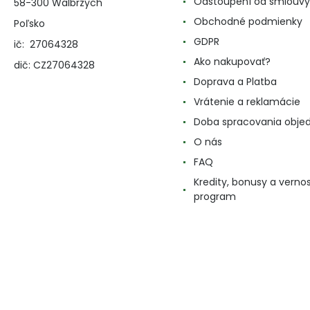
Odstoupení od smlouvy
58-300 Walbrzych
Obchodné podmienky
Poľsko
GDPR
ič: 27064328
Ako nakupovať?
dič: CZ27064328
Doprava a Platba
Vrátenie a reklamácie
Doba spracovania obje
O nás
FAQ
Kredity, bonusy a verno
program