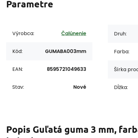
Parametre
Výrobca:
Čalúnenie
Druh:
Kód:
GUMABA003mm
Farba:
EAN:
8595721049633
Šírka prod
Stav:
Nové
Dĺžka:
Popis
Guľatá guma 3 mm, farb