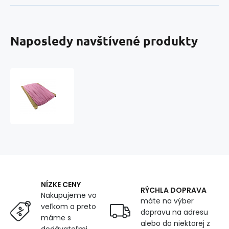
Naposledy navštívené produkty
Guľatá
guma
3
mm,
farba
ružová,
balenie
50
m
NÍZKE CENY
RÝCHLA DOPRAVA
Nakupujeme vo
máte na výber
veľkom a preto
dopravu na adresu
máme s
alebo do niektorej z