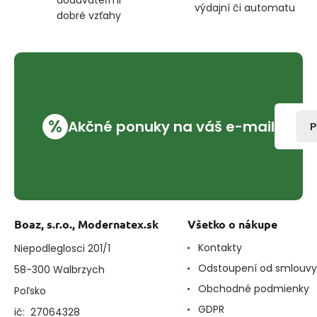
dodávateľmi
výdajní či automatu
dobré vzťahy
%
Akčné ponuky na váš e-mail
P
Boaz, s.r.o., Modernatex.sk
Všetko o nákupe
Kontakty
Niepodleglosci 201/1
Odstoupení od smlouvy
58-300 Walbrzych
Obchodné podmienky
Poľsko
GDPR
ič: 27064328