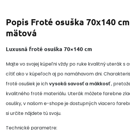
Popis
Froté osuška 70x140 cm
mätová
Luxusná froté osuška 70×140 cm
Majte vo svojej kúpeľni vždy po ruke kvalitný uterák s 
cítiť ako v kúpeľoch aj po namáhavom dni. Charakteris
froté osušiek je ich
vysoká savosť a mäkkosť
, pretož
kvalitného froté materiálu. Uterák môžete farebne zlad
osušky, v našom e-shope je dostupných viacero farebn
si určite nájdete tú svoju.
Technické parametre: