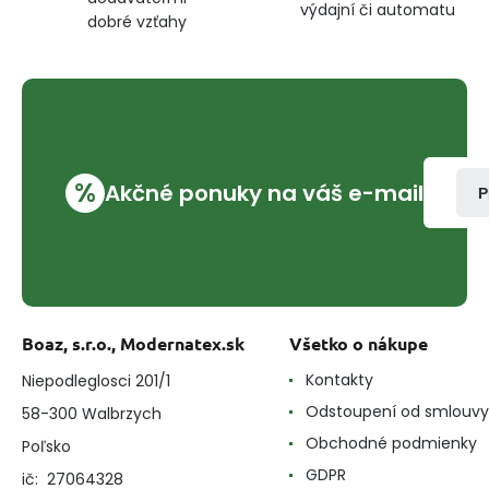
výdajní či automatu
dobré vzťahy
%
Akčné ponuky na váš e-mail
P
Boaz, s.r.o., Modernatex.sk
Všetko o nákupe
Kontakty
Niepodleglosci 201/1
Odstoupení od smlouvy
58-300 Walbrzych
Obchodné podmienky
Poľsko
GDPR
ič: 27064328