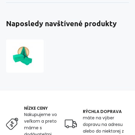
Naposledy navštívené produkty
Froté
osuška
70x140
cm,
farba
mätová
NÍZKE CENY
RÝCHLA DOPRAVA
Nakupujeme vo
máte na výber
veľkom a preto
dopravu na adresu
máme s
alebo do niektorej z
dodávateľmi