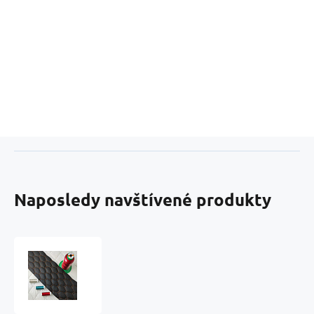
Naposledy navštívené produkty
31Ekokůže
GEO
barva
černá