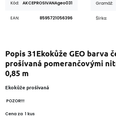
Kód:
AKCEPROSIVANAgeo031
Gramáž:
EAN:
8595721056396
Šírka:
Popis
31Ekokůže GEO barva č
prošívaná pomerančovými nit
0,85 m
Ekokůže prošívaná
POZOR!!!
Cena za 1 kus