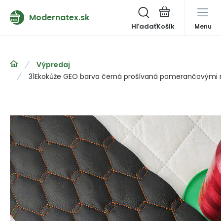
Modernatex.sk
Hľadať
Menu
Výpredaj
31Ekokůže GEO barva černá prošívaná pomerančovými n