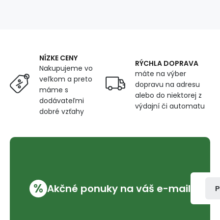
prošívaná
pomerančovými
nitěmi
1,45
m
x
NÍZKE CENY
0,85
RÝCHLA DOPRAVA
Nakupujeme vo
m
máte na výber
veľkom a preto
dopravu na adresu
máme s
alebo do niektorej z
dodávateľmi
výdajní či automatu
dobré vzťahy
%
Akčné ponuky na váš e-mail
P