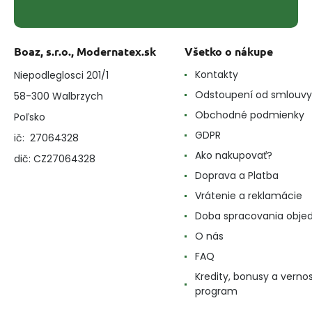
Boaz, s.r.o., Modernatex.sk
Všetko o nákupe
Kontakty
Niepodleglosci 201/1
Odstoupení od smlouvy
58-300 Walbrzych
Obchodné podmienky
Poľsko
GDPR
ič: 27064328
Ako nakupovať?
dič: CZ27064328
Doprava a Platba
Vrátenie a reklamácie
Doba spracovania obje
O nás
FAQ
Kredity, bonusy a verno
program