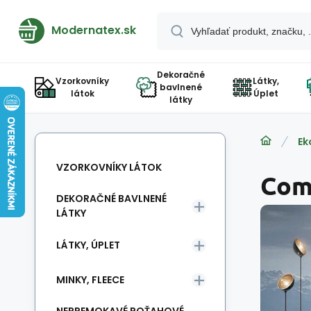
Modernatex.sk
Dekoračné
Vzorkovníky
Látky,
bavlnené
látok
Úplet
látky
Ek
VZORKOVNÍKY LÁTOK
Co
DEKORAČNÉ BAVLNENÉ
LÁTKY
LÁTKY, ÚPLET
MINKY, FLEECE