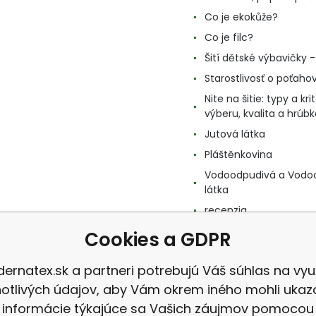
Co je ekokůže?
Co je filc?
Šití dětské výbavičky - 
Starostlivosť o poťahov
Nite na šitie: typy a kri
výberu, kvalita a hrúbk
Jutová látka
Pláštěnkovina
Vodoodpudivá a Vodo
látka
recenzia
Cookies a GDPR
ernatex.sk a partneri potrebujú Váš súhlas na využ
notlivých údajov, aby Vám okrem iného mohli ukaz
informácie týkajúce sa Vašich záujmov pomocou