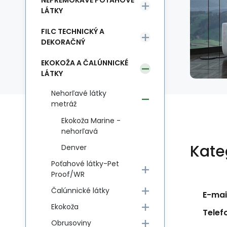
NEPREMOKAVÉ POŤAHOVÉ
LÁTKY
FILC TECHNICKÝ A
DEKORAČNÝ
EKOKOŽA A ČALÚNNICKÉ
LÁTKY
Nehorľavé látky
metráž
Ekokoža Marine -
nehorľavá
Kate
Denver
Poťahové látky-Pet
Proof/WR
Čalúnnické látky
E-mail
Ekokoža
Telef
Obrusoviny