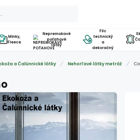
Filc
Nepremokavé
E
Minky,
technický
poťahové
Ča
Fleece
a
látky
dekoračný
okoža a Čalúnnické látky
Nehorľavé látky metráž
C
mo