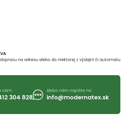
AVA
dopravu na adresu alebo do niektorej z výdajní či automatu
te nám
Alebo nám napíšte na
412 304 828
info@modernatex.sk