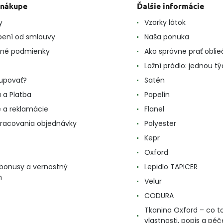
 nákupe
Ďalšie informácie
y
Vzorky látok
ení od smlouvy
Naša ponuka
né podmienky
Ako správne prať oblie
Ložní prádlo: jednou t
upovať?
Satén
 a Platba
Popelín
e a reklamácie
Flanel
racovania objednávky
Polyester
Kepr
Oxford
, bonusy a vernostný
Lepidlo TAPICER
m
Velur
CODURA
Tkanina Oxford – co to
vlastnosti, popis a péč