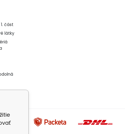
1. část
é látky
tériá
a
odolná
itie
ovať