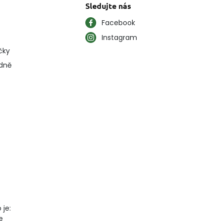
Sledujte nás
Facebook
Instagram
čky
ýdně
 je:
e