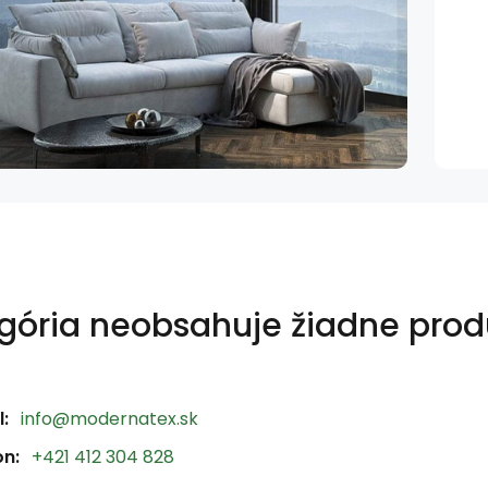
gória neobsahuje žiadne prod
:
info@modernatex.sk
on:
+421 412 304 828