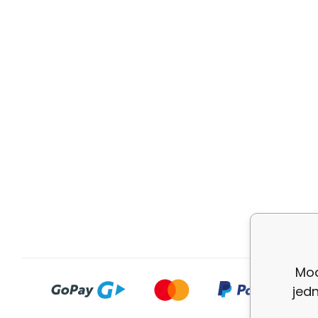
Mod
jed