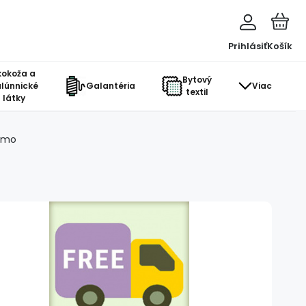
Prihlásiť
Košík
kokoža a
Bytový
lúnnické
Galantéria
Viac
textil
látky
omo