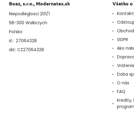
Boaz, s.r.o., Modernatex.sk
Všetko o
Kontakt
Niepodleglosci 201/1
Odstoup
58-300 Walbrzych
Obchod
Poľsko
GDPR
ič: 27064328
Ako nak
dič: CZ27064328
Doprava
Vráteni
Doba sp
O nás
FAQ
Kredity
progra