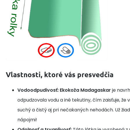
Vlastnosti, ktoré vás presvedčia
Vodoodpudivosť:
Ekokoža Madagaskar
je navrh
odpudzovala vodu a iné tekutiny, čím zaisťuje, že
suchý a čistý aj pri nečakaných nehodách. Už žiadn
nápojmi!
Odolnosť a trvanlivosť:
Táto látka je vyrobená z