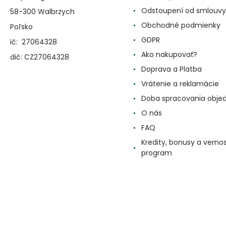
Odstoupení od smlouvy
58-300 Walbrzych
Obchodné podmienky
Poľsko
GDPR
ič: 27064328
Ako nakupovať?
dič: CZ27064328
Doprava a Platba
Vrátenie a reklamácie
Doba spracovania obje
O nás
FAQ
Kredity, bonusy a verno
program