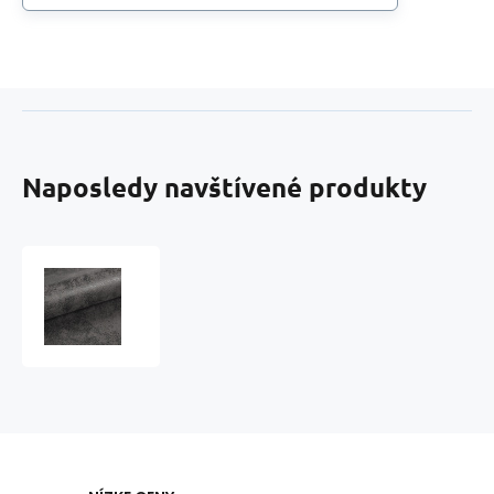
Naposledy navštívené produkty
Eko
kůže
Madagaskar
Grafitová,
potahová
měkká
látka,
metráž