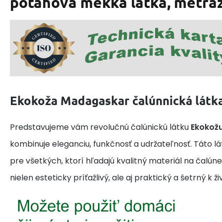
potahová měkká látka, metrá
Ekokoža Madagaskar čalúnnická látka
Predstavujeme vám revolučnú čalúnickú látku
Ekokož
kombinuje eleganciu, funkčnosť a udržateľnosť. Táto lá
pre všetkých, ktorí hľadajú kvalitný materiál na čalúne
nielen esteticky príťažlivý, ale aj praktický a šetrný k 