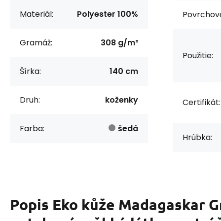
Materiál:
Polyester 100%
Povrchov
Gramáž:
308 g/m²
Použitie:
Šírka:
140 cm
Druh:
koženky
Certifikát:
Farba:
šedá
Hrúbka:
Popis
Eko kůže Madagaskar Gr