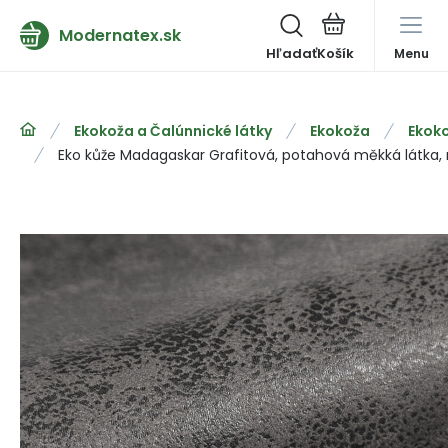
Modernatex.sk
Hľadať
Menu
Ekokoža a Čalúnnické látky
Ekokoža
Ekok
Eko kůže Madagaskar Grafitová, potahová měkká látka,