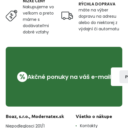
NÍZKE CENY
RÝCHLA DOPRAVA
Nakupujeme vo
máte na výber
veľkom a preto
dopravu na adresu
máme s
alebo do niektorej z
dodávateľmi
výdajní či automatu
dobré vzťahy
%
Akčné ponuky na váš e-mail
P
Boaz, s.r.o., Modernatex.sk
Všetko o nákupe
Kontakty
Niepodleglosci 201/1