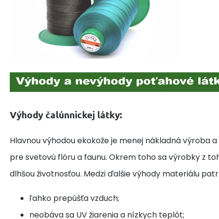
Výhody čalúnnickej látky:
Hlavnou výhodou ekokože je menej nákladná výroba a
pre svetovú flóru a faunu. Okrem toho sa výrobky z to
dlhšou životnosťou. Medzi ďalšie výhody materiálu patrí
ľahko prepúšťa vzduch;
neobáva sa UV žiarenia a nízkych teplôt;