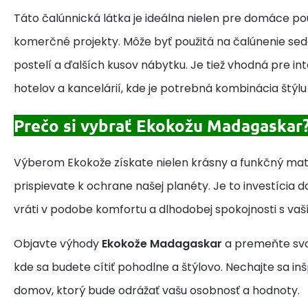
Táto čalúnnická látka je ideálna nielen pre domáce použ
komerčné projekty. Môže byť použitá na čalúnenie sedači
postelí a ďalších kusov nábytku. Je tiež vhodná pre inte
hotelov a kancelárií, kde je potrebná kombinácia štýlu 
Prečo si vybrať Ekokožu Madagaskar
Výberom Ekokože získate nielen krásny a funkčný materi
prispievate k ochrane našej planéty. Je to investícia d
vráti v podobe komfortu a dlhodobej spokojnosti s va
Objavte výhody
Ekokože Madagaskar
a premeňte svoj
kde sa budete cítiť pohodlne a štýlovo. Nechajte sa inš
domov, ktorý bude odrážať vašu osobnosť a hodnoty.