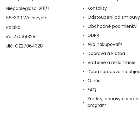
Kontakty
Niepodleglosci 201/1
Odstoupení od smlouvy
58-300 Walbrzych
Obchodné podmienky
Poľsko
GDPR
ič: 27064328
Ako nakupovať?
dič: CZ27064328
Doprava a Platba
Vrátenie a reklamácie
Doba spracovania obje
O nás
FAQ
Kredity, bonusy a verno
program