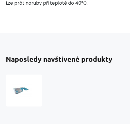
Lze prát naruby při teplotě do 40°C.
Naposledy navštívené produkty
Detské
obliečky
do
postieľky
2
dielne,
vzor
hviezdy,