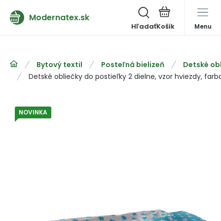
Modernatex.sk
Hľadať
Menu
Bytový textil
Posteľná bielizeň
Detské ob
Detské obliečky do postieľky 2 dielne, vzor hviezdy, farb
NOVINKA