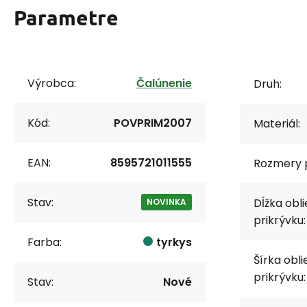
Parametre
Výrobca:
Čalúnenie
Druh:
Kód:
POVPRIM2007
Materiál:
EAN:
8595721011555
Rozmery p
Stav:
Dĺžka obl
NOVINKA
prikrývku:
Farba:
tyrkys
Šírka obl
prikrývku:
Stav:
Nové