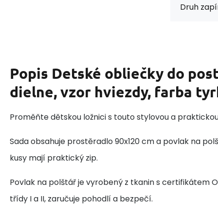
Druh zapí
Popis
Detské obliečky do post
dielne, vzor hviezdy, farba ty
Proměňte dětskou ložnici s touto stylovou a prakticko
Sada obsahuje prostěradlo 90x120 cm a povlak na pol
kusy mají praktický zip.
Povlak na polštář je vyrobený z tkanin s certifikátem
třídy I a II, zaručuje pohodlí a bezpečí.