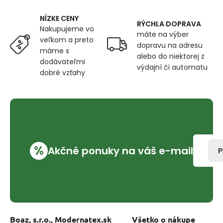
farba
tyrkysová
NÍZKE CENY
RÝCHLA DOPRAVA
Nakupujeme vo
máte na výber
veľkom a preto
dopravu na adresu
máme s
alebo do niektorej z
dodávateľmi
výdajní či automatu
dobré vzťahy
%
Akčné ponuky na váš e-mail
P
Boaz, s.r.o., Modernatex.sk
Všetko o nákupe