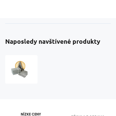
Naposledy navštívené produkty
Darsi
froté
uterák
50x100
cm,
farba
šedá
NÍZKE CENY