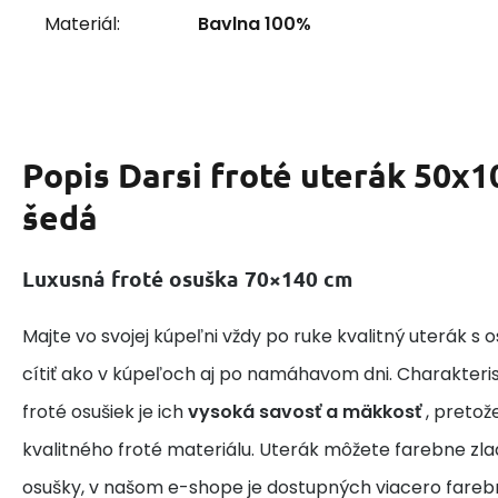
Materiál:
Bavlna 100%
Popis
Darsi froté uterák 50x1
šedá
Luxusná froté osuška 70×140 cm
Majte vo svojej kúpeľni vždy po ruke kvalitný uterák s 
cítiť ako v kúpeľoch aj po namáhavom dni. Charakteris
froté osušiek je ich
vysoká savosť a mäkkosť
, pretož
kvalitného froté materiálu. Uterák môžete farebne zlad
osušky, v našom e-shope je dostupných viacero farebn