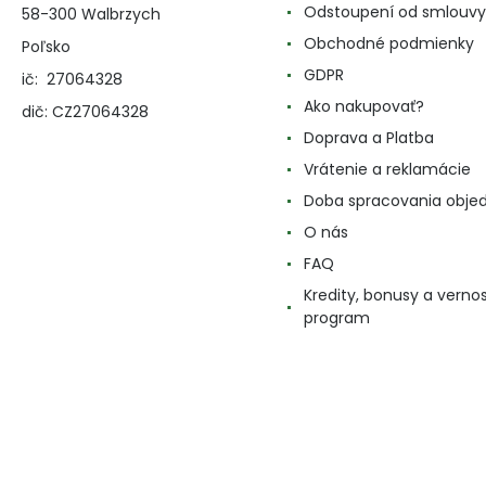
Odstoupení od smlouvy
58-300 Walbrzych
Obchodné podmienky
Poľsko
GDPR
ič: 27064328
Ako nakupovať?
dič: CZ27064328
Doprava a Platba
Vrátenie a reklamácie
Doba spracovania obje
O nás
FAQ
Kredity, bonusy a verno
program