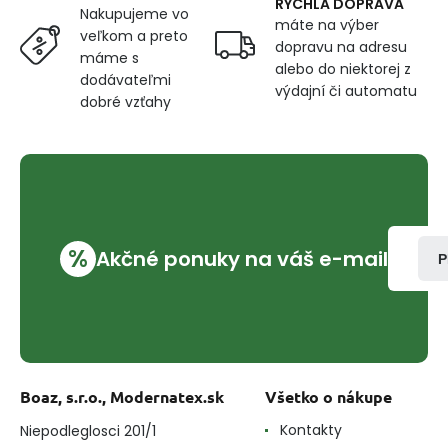
RÝCHLA DOPRAVA
Nakupujeme vo
máte na výber
veľkom a preto
dopravu na adresu
máme s
alebo do niektorej z
dodávateľmi
výdajní či automatu
dobré vzťahy
%
Akčné ponuky na váš e-mail
P
Boaz, s.r.o., Modernatex.sk
Všetko o nákupe
Kontakty
Niepodleglosci 201/1