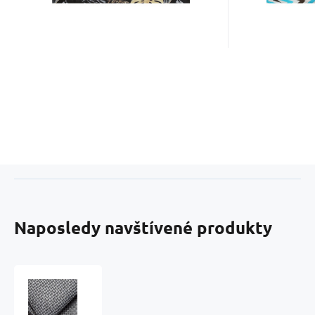
oblečenie s láskou!
oblečenie
Naposledy navštívené produkty
Čalúnnická
poťahová