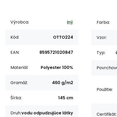
Výrobca:
Iný
Farba:
Kód:
OTTO224
Vzor:
EAN:
8595721020847
Typ:
Materiál:
Polyester 100%
Povrchov
Gramáž:
460 g/m2
Použitie:
Šírka:
145 cm
Druh:
vodu odpudzujúce látky
Certifikát: