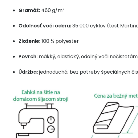
Gramáž:
460 g/m²
Odolnosť voči oderu:
35 000 cyklov (test Martin
Zloženie:
100 % polyester
Povrch:
mäkký, elastický, odolný voči nečistotám
Údržba:
jednoduchá, bez potreby špeciálnych čis