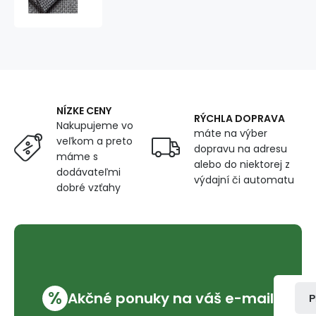
látka
Otto
224,
farba
strieborná,
metráž
145
cm
NÍZKE CENY
RÝCHLA DOPRAVA
Nakupujeme vo
máte na výber
veľkom a preto
dopravu na adresu
máme s
alebo do niektorej z
dodávateľmi
výdajní či automatu
dobré vzťahy
%
Akčné ponuky na váš e-mail
P