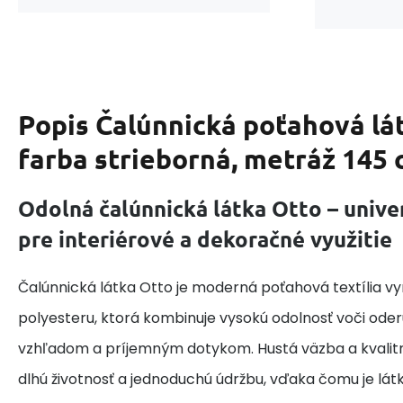
Popis
Čalúnnická poťahová lát
farba strieborná, metráž 145
Odolná čalúnnická látka Otto – unive
pre interiérové a dekoračné využitie
Čalúnnická látka Otto je moderná poťahová textília v
polyesteru, ktorá kombinuje vysokú odolnosť voči ode
vzhľadom a príjemným dotykom. Hustá väzba a kvalit
dlhú životnosť a jednoduchú údržbu, vďaka čomu je lát