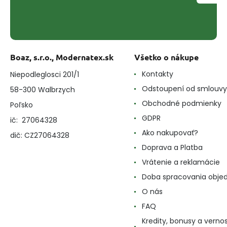
Boaz, s.r.o., Modernatex.sk
Všetko o nákupe
Kontakty
Niepodleglosci 201/1
Odstoupení od smlouvy
58-300 Walbrzych
Obchodné podmienky
Poľsko
GDPR
ič: 27064328
Ako nakupovať?
dič: CZ27064328
Doprava a Platba
Vrátenie a reklamácie
Doba spracovania obje
O nás
FAQ
Kredity, bonusy a verno