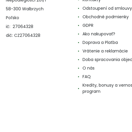
Niepodleglosci 201/1
Odstoupení od smlouvy
58-300 Walbrzych
Obchodné podmienky
Poľsko
GDPR
ič: 27064328
Ako nakupovať?
dič: CZ27064328
Doprava a Platba
Vrátenie a reklamácie
Doba spracovania obje
O nás
FAQ
Kredity, bonusy a verno
program