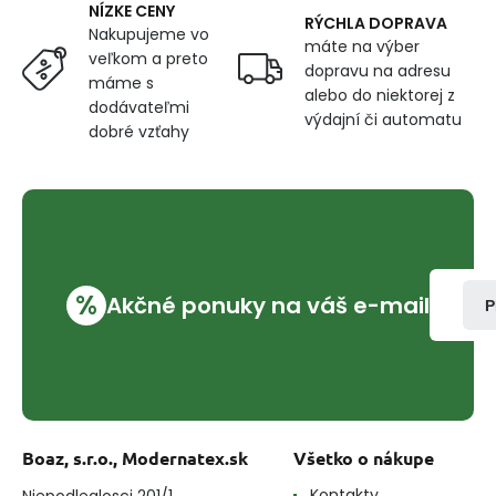
NÍZKE CENY
RÝCHLA DOPRAVA
Nakupujeme vo
máte na výber
veľkom a preto
dopravu na adresu
máme s
alebo do niektorej z
dodávateľmi
výdajní či automatu
dobré vzťahy
%
Akčné ponuky na váš e-mail
P
Boaz, s.r.o., Modernatex.sk
Všetko o nákupe
Kontakty