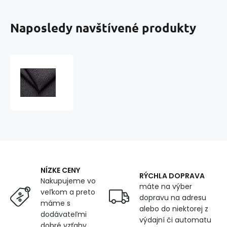
Naposledy navštívené produkty
Čalounická
látka
SAVANA
barva
68
ANTRACIT
1,45
m
x
0,6
NÍZKE CENY
m
RÝCHLA DOPRAVA
Nakupujeme vo
máte na výber
veľkom a preto
dopravu na adresu
máme s
alebo do niektorej z
dodávateľmi
výdajní či automatu
dobré vzťahy