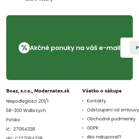
%
Akčné ponuky na váš e-mail
P
Boaz, s.r.o., Modernatex.sk
Všetko o nákupe
Kontakty
Niepodleglosci 201/1
Odstoupení od smlouvy
58-300 Walbrzych
Obchodné podmienky
Poľsko
GDPR
ič: 27064328
Ako nakupovať?
dič: CZ27064328