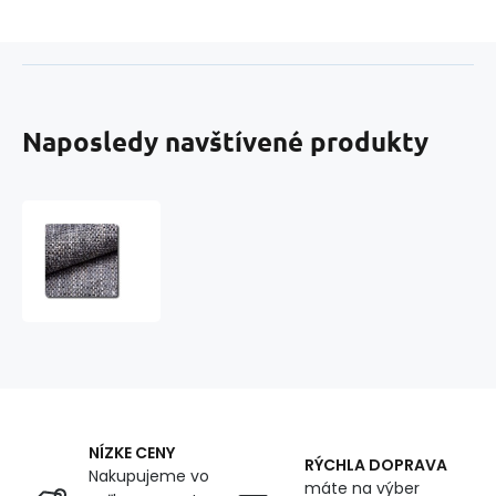
Naposledy navštívené produkty
Čalounická
látka,
Nevada,
Pepř
a
sůl
1,4
m
x
0,2
NÍZKE CENY
m
RÝCHLA DOPRAVA
Nakupujeme vo
máte na výber