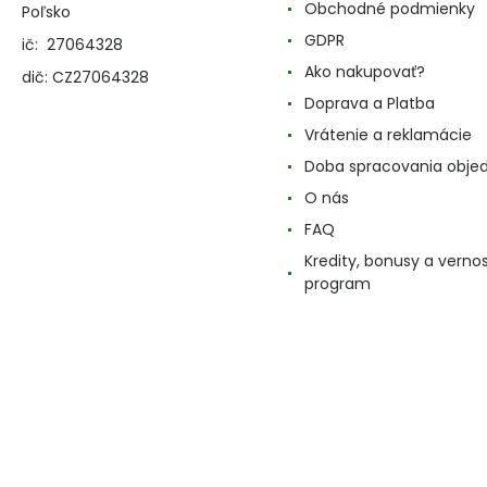
Obchodné podmienky
Poľsko
GDPR
ič: 27064328
Ako nakupovať?
dič: CZ27064328
Doprava a Platba
Vrátenie a reklamácie
Doba spracovania obje
O nás
FAQ
Kredity, bonusy a verno
program