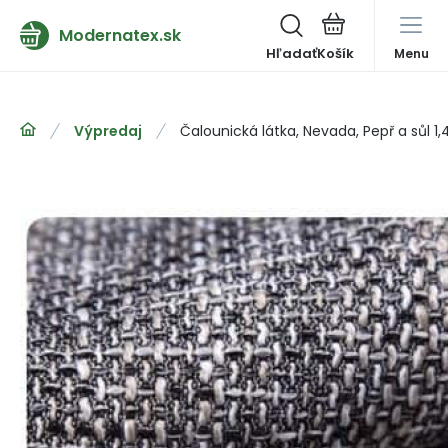
Modernatex.sk
Hľadať
Menu
Výpredaj
Čalounická látka, Nevada, Pepř a sůl 1