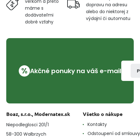
veľkom a preto
dopravu na adresu
máme s
alebo do niektorej z
dodávateľmi
výdajní či automatu
dobré vzťahy
%
Akčné ponuky na váš e-mail
P
Boaz, s.r.o., Modernatex.sk
Všetko o nákupe
Kontakty
Niepodleglosci 201/1
Odstoupení od smlouvy
58-300 Walbrzych