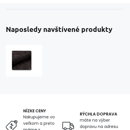
Naposledy navštívené produkty
Čalounická
látka,
Nevada,
Černo-
Hnedá
1,4
m
x
0,7
m
NÍZKE CENY
RÝCHLA DOPRAVA
Nakupujeme vo
máte na výber
veľkom a preto
dopravu na adresu
máme s