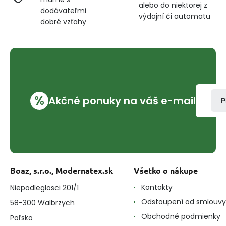
alebo do niektorej z
dodávateľmi
výdajní či automatu
dobré vzťahy
%
Akčné ponuky na váš e-mail
P
Boaz, s.r.o., Modernatex.sk
Všetko o nákupe
Kontakty
Niepodleglosci 201/1
Odstoupení od smlouvy
58-300 Walbrzych
Obchodné podmienky
Poľsko