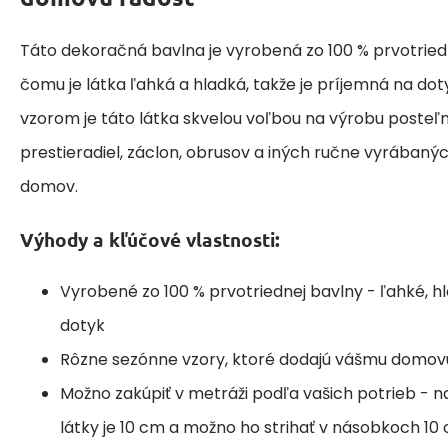
Táto dekoračná bavlna je vyrobená zo 100 % prvotried
čomu je látka ľahká a hladká, takže je príjemná na do
vzorom je táto látka skvelou voľbou na výrobu posteľne
prestieradiel, záclon, obrusov a iných ručne vyrábaný
domov.
Výhody a kľúčové vlastnosti:
Vyrobené zo 100 % prvotriednej bavlny - ľahké, h
dotyk
Rôzne sezónne vzory, ktoré dodajú vášmu domov
Možno zakúpiť v metráži podľa vašich potrieb - n
látky je 10 cm a možno ho strihať v násobkoch 10