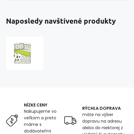
Naposledy navštívené produkty
Bavlnená
látka
vzor
zelené
kaktusy
KT
na
bielom
podklade,
metráž
NÍZKE CENY
160
RÝCHLA DOPRAVA
Nakupujeme vo
cm
máte na výber
veľkom a preto
dopravu na adresu
máme s
alebo do niektorej z
dodávateľmi