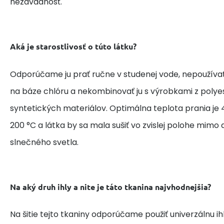
nezávadnosť.
Aká je starostlivosť o túto látku?
Odporúčame ju prať ručne v studenej vode, nepoužívať
na báze chlóru a nekombinovať ju s výrobkami z polye
syntetických materiálov. Optimálna teplota prania je 4
200 °C a látka by sa mala sušiť vo zvislej polohe mim
slnečného svetla.
Na aký druh ihly a nite je táto tkanina najvhodnejšia?
Na šitie tejto tkaniny odporúčame použiť univerzálnu i