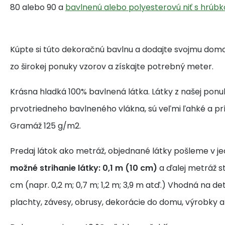
80 alebo 90 a
bavlnenú alebo polyesterovú niť s hrúbk
Kúpte si túto dekoračnú bavlnu a dodajte svojmu domo
zo širokej ponuky vzorov a získajte potrebný meter.
Krásna hladká 100% bavlnená látka. Látky z našej ponu
prvotriedneho bavlneného vlákna, sú veľmi ľahké a pr
Gramáž 125 g/m2.
Predaj látok ako metráž, objednané látky pošleme v j
možné strihanie látky: 0,1 m (10 cm)
a ďalej metráž s
cm (napr. 0,2 m; 0,7 m; 1,2 m; 3,9 m atď.) Vhodná na de
plachty, závesy, obrusy, dekorácie do domu, výrobky a