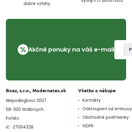
výdajní či automatu
dobré vzťahy
%
Akčné ponuky na váš e-mail
P
Boaz, s.r.o., Modernatex.sk
Všetko o nákupe
Kontakty
Niepodleglosci 201/1
Odstoupení od smlouvy
58-300 Walbrzych
Obchodné podmienky
Poľsko
GDPR
ič: 27064328