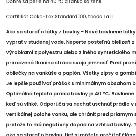
Dobre sa perie na 40 °C a ľahko sa žehlí.
Certifikát Oeko-Tex Standard 100, trieda I a II
Ako sa starať o látky z bavlny
- Nové bavlnené látk
vyprať v studenej vode. Neperte posteľnú bielizeň z
výrobkami z polyestru alebo z iného syntetického m
prirodzená tkanina stráca svoju jemnosť. Pred pra
obliečky na vankúše a paplón. Všetky zipsy a gomb
Je lepšie používať prášok s minimálnym obsahom bi
Optimálna teplota prania bavlny je 40 °C. Bavlnené tk
keď sú vlhké. Odporúča sa nechať uschnúť prádlo v 
vertikálnej polohe vonku, ale chrániť pred priamym
pretože to má negatívny dopad na vzhľad bavlny. T
ako sa starať o bavlnu, tiež si môžete prečítať článo