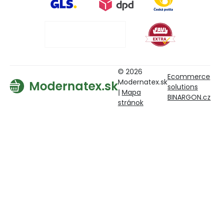
© 2026
Ecommerce
Modernatex.sk
Modernatex.sk
solutions
|
Mapa
BINARGON.cz
stránok