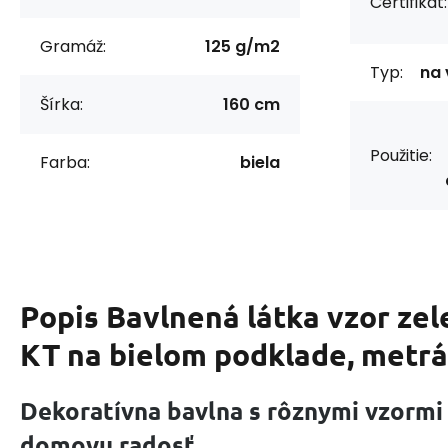
Certifikát:
Gramáž:
125 g/m2
Typ:
na 
Šírka:
160 cm
Použitie:
Farba:
biela
Popis
Bavlnená látka vzor ze
KT na bielom podklade, metrá
Dekoratívna bavlna s rôznymi vzormi
domovu radosť