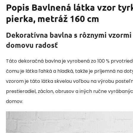
Popis
Bavlnená látka vzor tyr
pierka, metráž 160 cm
Dekoratívna bavlna s rôznymi vzormi
domovu radosť
Táto dekoračná bavlna je vyrobená zo 100 % prvotried
čomu je látka ľahká a hladká, takže je príjemná na do
vzorom je táto látka skvelou voľbou na výrobu posteľne
prestieradiel, záclon, obrusov a iných ručne vyrábaný
domov.