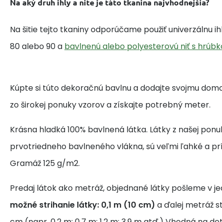
Na aký druh ihly a nite je táto tkanina najvhodnejšia?
Na šitie tejto tkaniny odporúčame použiť univerzálnu i
80 alebo 90 a
bavlnenú alebo polyesterovú niť s hrúbk
Kúpte si túto dekoračnú bavlnu a dodajte svojmu domo
zo širokej ponuky vzorov a získajte potrebný meter.
Krásna hladká 100% bavlnená látka. Látky z našej ponu
prvotriedneho bavlneného vlákna, sú veľmi ľahké a pr
Gramáž 125 g/m2.
Predaj látok ako metráž, objednané látky pošleme v j
možné strihanie látky: 0,1 m (10 cm)
a ďalej metráž s
cm (napr. 0,2 m; 0,7 m; 1,2 m; 3,9 m atď.) Vhodná na de