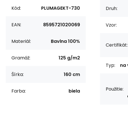
Kód:
PLUMAGEKT-730
Druh:
EAN:
8595721020069
Vzor:
Materiál:
Bavlna 100%
Certifikát:
Gramáž:
125 g/m2
Typ:
na 
Šírka:
160 cm
Použitie:
Farba:
biela