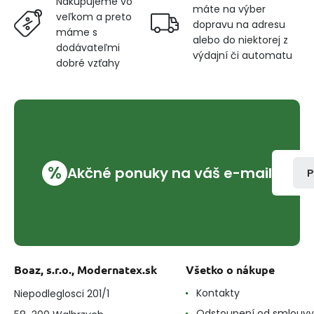
Nakupujeme vo
máte na výber
veľkom a preto
dopravu na adresu
máme s
alebo do niektorej z
dodávateľmi
výdajní či automatu
dobré vzťahy
%
Akčné ponuky na váš e-mail
P
Boaz, s.r.o., Modernatex.sk
Všetko o nákupe
Kontakty
Niepodleglosci 201/1
Odstoupení od smlouvy