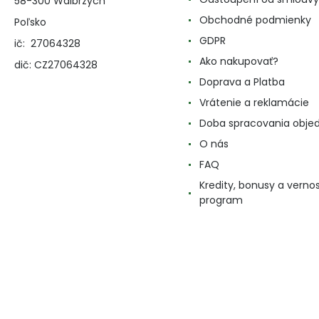
58-300 Walbrzych
Obchodné podmienky
Poľsko
GDPR
ič: 27064328
Ako nakupovať?
dič: CZ27064328
Doprava a Platba
Vrátenie a reklamácie
Doba spracovania obje
O nás
FAQ
Kredity, bonusy a verno
program