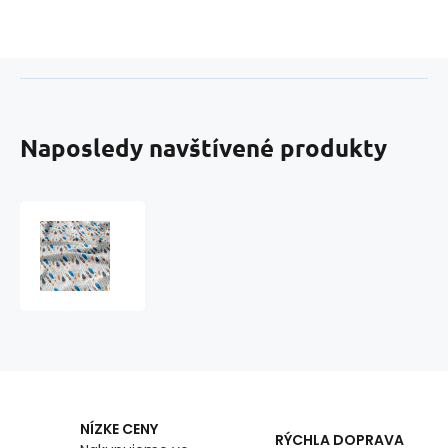
Naposledy navštívené produkty
Bavlnená
látka
vzor
tyrkysovo-
žlté
pierka,
metráž
160
cm
NÍZKE CENY
RÝCHLA DOPRAVA