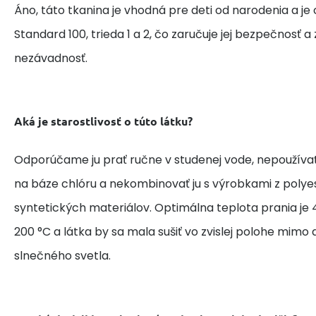
Áno, táto tkanina je vhodná pre deti od narodenia a je
Standard 100, trieda 1 a 2, čo zaručuje jej bezpečnosť 
nezávadnosť.
Aká je starostlivosť o túto látku?
Odporúčame ju prať ručne v studenej vode, nepoužívať
na báze chlóru a nekombinovať ju s výrobkami z polye
syntetických materiálov. Optimálna teplota prania je 4
200 °C a látka by sa mala sušiť vo zvislej polohe mim
slnečného svetla.