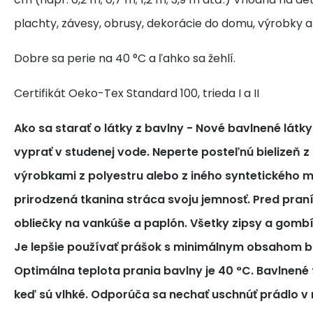
plachty, závesy, obrusy, dekorácie do domu, výrobky a
Dobre sa perie na 40 °C a ľahko sa žehlí.
Certifikát Oeko-Tex Standard 100, trieda I a II
Ako sa starať o látky z bavlny
- Nové bavlnené látk
vyprať v studenej vode. Neperte posteľnú bielizeň z
výrobkami z polyestru alebo z iného syntetického m
prirodzená tkanina stráca svoju jemnosť. Pred pra
obliečky na vankúše a paplón. Všetky zipsy a gomb
Je lepšie používať prášok s minimálnym obsahom bi
Optimálna teplota prania bavlny je 40 °C. Bavlnené tk
keď sú vlhké. Odporúča sa nechať uschnúť prádlo v 