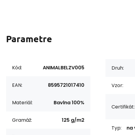
Parametre
Kód:
ANIMALBELZV005
Druh:
EAN:
8595721017410
Vzor:
Materiál:
Bavlna 100%
Certifikát:
Gramáž:
125 g/m2
Typ:
na 