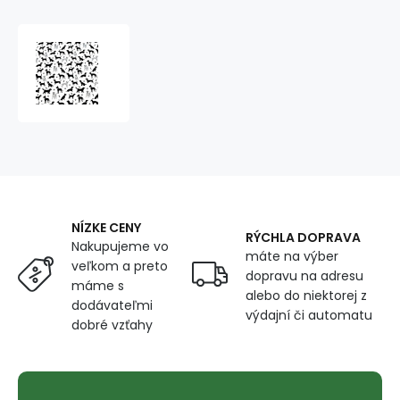
Bavlnená
látka,
vzor
psíkovia
na
bielom
podklade,
metráž
160
cm
NÍZKE CENY
RÝCHLA DOPRAVA
Nakupujeme vo
máte na výber
veľkom a preto
dopravu na adresu
máme s
alebo do niektorej z
dodávateľmi
výdajní či automatu
dobré vzťahy