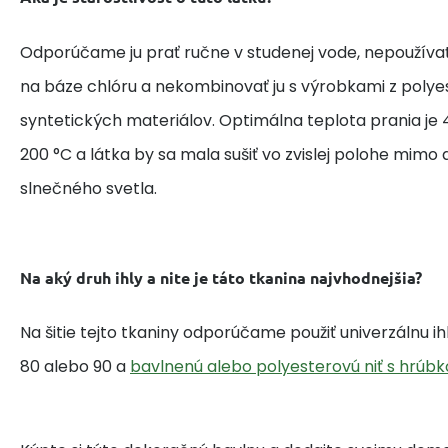
Odporúčame ju prať ručne v studenej vode, nepoužívať
na báze chlóru a nekombinovať ju s výrobkami z polye
syntetických materiálov. Optimálna teplota prania je 4
200 °C a látka by sa mala sušiť vo zvislej polohe mim
slnečného svetla.
Na aký druh ihly a nite je táto tkanina najvhodnejšia?
Na šitie tejto tkaniny odporúčame použiť univerzálnu i
80 alebo 90 a
bavlnenú alebo polyesterovú niť s hrúbk