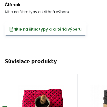
Článok
Nitie na šitie: typy a kritériá výberu
Nitie na šitie: typy a kritériá výberu
Súvisiace produkty
EAN:
Kód:
8595721059649
SEDAK-005
EAN:
Kód
Skladom
6
ks
S
4.70
Získate
EUR
0.30
1
Sedák 40x40x2cm
Bavlne
Bodka Čierna na
100 m,
Sedák na židli
Bavlnená
Červenom a Zelenom
návin 100