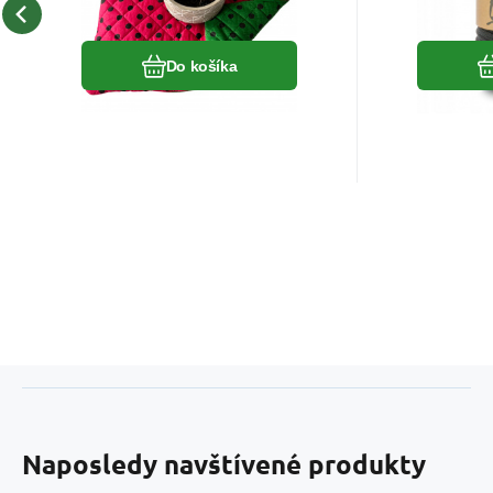
Obľúbený
Porovnať
Do košíka
Naposledy navštívené produkty