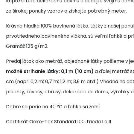
Kúpte si túto dekoračnú bavlnu a dodajte svojmu domo
zo širokej ponuky vzorov a získajte potrebný meter.
Krásna hladká 100% bavlnená látka. Látky z našej ponu
prvotriedneho bavlneného vlákna, sú veľmi ľahké a pr
Gramáž 125 g/m2.
Predaj látok ako metráž, objednané látky pošleme v j
možné strihanie látky: 0,1 m (10 cm)
a ďalej metráž s
cm (napr. 0,2 m; 0,7 m; 1,2 m; 3,9 m atď.) Vhodná na de
plachty, závesy, obrusy, dekorácie do domu, výrobky a
Dobre sa perie na 40 °C a ľahko sa žehlí.
Certifikát Oeko-Tex Standard 100, trieda I a II