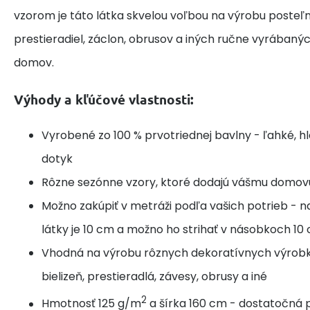
vzorom je táto látka skvelou voľbou na výrobu posteľne
prestieradiel, záclon, obrusov a iných ručne vyrábaný
domov.
Výhody a kľúčové vlastnosti:
Vyrobené zo 100 % prvotriednej bavlny - ľahké, h
dotyk
Rôzne sezónne vzory, ktoré dodajú vášmu domov
Možno zakúpiť v metráži podľa vašich potrieb - n
látky je 10 cm a možno ho strihať v násobkoch 10
Vhodná na výrobu rôznych dekoratívnych výrobk
bielizeň, prestieradlá, závesy, obrusy a iné
2
Hmotnosť 125 g/m
a šírka 160 cm - dostatočná p