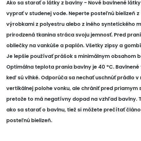
Ako sa starať o látky z bavlny
- Nové bavlnené látk
vyprať v studenej vode. Neperte posteľnú bielizeň z
výrobkami z polyestru alebo z iného syntetického m
prirodzená tkanina stráca svoju jemnosť. Pred pra
obliečky na vankúše a paplón. Všetky zipsy a gomb
Je lepšie používať prášok s minimálnym obsahom bi
Optimálna teplota prania bavlny je 40 °C. Bavlnené tk
keď sú vlhké. Odporúča sa nechať uschnúť prádlo v 
vertikálnej polohe vonku, ale chrániť pred priamym
pretože to má negatívny dopad na vzhľad bavlny. T
ako sa starať o bavlnu, tiež si môžete prečítať článo
posteľnú bielizeň.