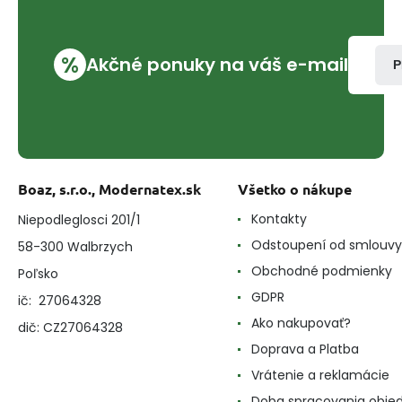
%
Akčné ponuky na váš e-mail
P
Boaz, s.r.o., Modernatex.sk
Všetko o nákupe
Kontakty
Niepodleglosci 201/1
Odstoupení od smlouvy
58-300 Walbrzych
Obchodné podmienky
Poľsko
GDPR
ič: 27064328
Ako nakupovať?
dič: CZ27064328
Doprava a Platba
Vrátenie a reklamácie
Doba spracovania obje