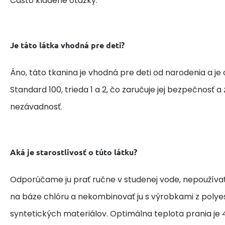
Často kladené otázky:
Je táto látka vhodná pre deti?
Áno, táto tkanina je vhodná pre deti od narodenia a je
Standard 100, trieda 1 a 2, čo zaručuje jej bezpečnosť 
nezávadnosť.
Aká je starostlivosť o túto látku?
Odporúčame ju prať ručne v studenej vode, nepoužívať
na báze chlóru a nekombinovať ju s výrobkami z polye
syntetických materiálov. Optimálna teplota prania je 4