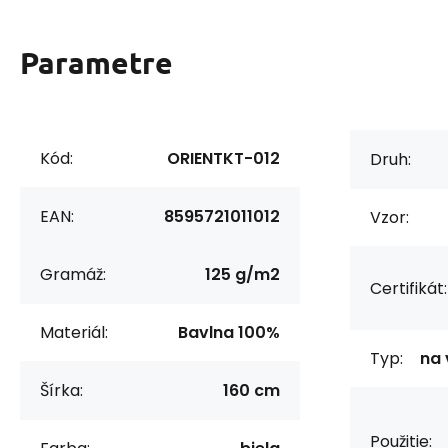
Parametre
Kód:
ORIENTKT-012
Druh:
EAN:
8595721011012
Vzor:
Gramáž:
125 g/m2
Certifikát:
Materiál:
Bavlna 100%
Typ:
na 
Šírka:
160 cm
Použitie: