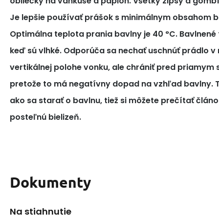
obliečky na vankúše a paplón. Všetky zipsy a gomb
Je lepšie používať prášok s minimálnym obsahom bi
Optimálna teplota prania bavlny je 40 °C. Bavlnené tk
keď sú vlhké. Odporúča sa nechať uschnúť prádlo v 
vertikálnej polohe vonku, ale chrániť pred priamym
pretože to má negatívny dopad na vzhľad bavlny. T
ako sa starať o bavlnu, tiež si môžete prečítať článo
posteľnú bielizeň.
Dokumenty
Na stiahnutie