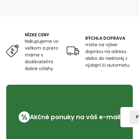
metráž
160
cm
NÍZKE CENY
RÝCHLA DOPRAVA
Nakupujeme vo
máte na výber
veľkom a preto
dopravu na adresu
máme s
alebo do niektorej z
dodávateľmi
výdajní či automatu
dobré vzťahy
%
Akčné ponuky na váš e-mail
P