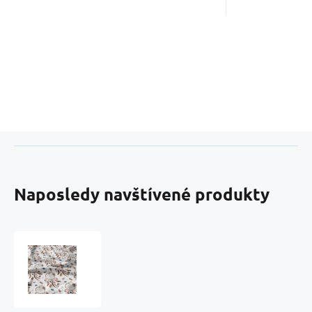
Naposledy navštívené produkty
Bavlnená
látka
vzor
oriental
cappuccino,