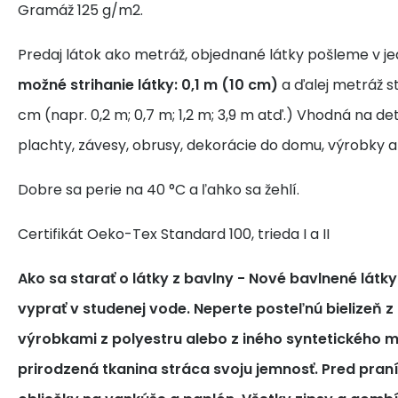
Gramáž 125 g/m2.
Predaj látok ako metráž, objednané látky pošleme v j
možné strihanie látky: 0,1 m (10 cm)
a ďalej metráž s
cm (napr. 0,2 m; 0,7 m; 1,2 m; 3,9 m atď.) Vhodná na de
plachty, závesy, obrusy, dekorácie do domu, výrobky a
Dobre sa perie na 40 °C a ľahko sa žehlí.
Certifikát Oeko-Tex Standard 100, trieda I a II
Ako sa starať o látky z bavlny
- Nové bavlnené látk
vyprať v studenej vode. Neperte posteľnú bielizeň z
výrobkami z polyestru alebo z iného syntetického m
prirodzená tkanina stráca svoju jemnosť. Pred pra