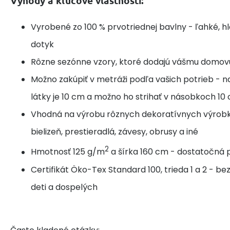
Výhody a kľúčové vlastnosti:
Vyrobené zo 100 % prvotriednej bavlny - ľahké, h
dotyk
Rôzne sezónne vzory, ktoré dodajú vášmu domov
Možno zakúpiť v metráži podľa vašich potrieb - n
látky je 10 cm a možno ho strihať v násobkoch 10
Vhodná na výrobu rôznych dekoratívnych výrobk
bielizeň, prestieradlá, závesy, obrusy a iné
2
Hmotnosť 125 g/m
a šírka 160 cm - dostatočná p
Certifikát Öko-Tex Standard 100, trieda 1 a 2 - b
deti a dospelých