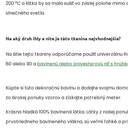
200 °C a látka by sa mala sušiť vo zvislej polohe mim
slnečného svetla.
Na aký druh ihly a nite je táto tkanina najvhodnejšia?
Na šitie tejto tkaniny odporúčame použiť univerzálnu i
80 alebo 90 a
bavlnenú alebo polyesterovú niť s hrúbk
Kúpte si túto dekoračnú bavlnu a dodajte svojmu domo
zo širokej ponuky vzorov a získajte potrebný meter.
Krásna hladká 100% bavlnená látka. Látky z našej ponu
prvotriedneho bavlneného vlákna, sú veľmi ľahké a pr