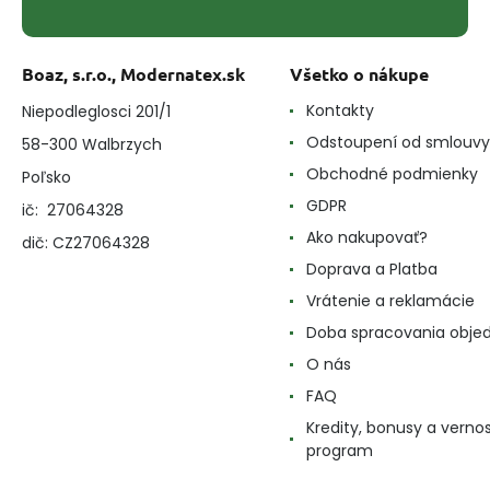
Boaz, s.r.o., Modernatex.sk
Všetko o nákupe
Kontakty
Niepodleglosci 201/1
Odstoupení od smlouvy
58-300 Walbrzych
Obchodné podmienky
Poľsko
GDPR
ič: 27064328
Ako nakupovať?
dič: CZ27064328
Doprava a Platba
Vrátenie a reklamácie
Doba spracovania obje
O nás
FAQ
Kredity, bonusy a verno
program