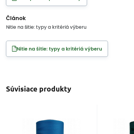
Článok
Nitie na šitie: typy a kritériá výberu
Nitie na šitie: typy a kritériá výberu
Súvisiace produkty
EAN:
Kód:
8595721019940
80VIGA1115
EAN:
Kó
Skladom
5
ks
S
6.40
Získate
EUR
0.30
Niť VIGA 80 do
Niť 
overlocku, 5000 m
overl
Niť VIGA 80 do overlocku,
Niť VIGA 1