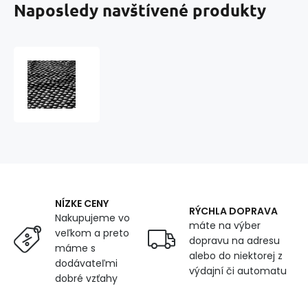
Naposledy navštívené produkty
Bavlnená
látka
vzor
mrak
mini
biely
na
čiernom,
metráž
160
NÍZKE CENY
cm
RÝCHLA DOPRAVA
Nakupujeme vo
máte na výber
veľkom a preto
dopravu na adresu
máme s
alebo do niektorej z
dodávateľmi
výdajní či automatu
dobré vzťahy