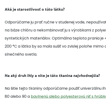
Aká je starostlivosť o túto látku?
Odporúčame ju prať ručne v studenej vode, nepoužívať
na báze chlóru a nekombinovať ju s výrobkami z polye
syntetických materiálov. Optimálna teplota prania je 4
200 °C a látka by sa mala sušiť vo zvislej polohe mim
slnečného svetla.
Na aký druh ihly a nite je táto tkanina najvhodnejšia?
Na šitie tejto tkaniny odporúčame použiť univerzálnu i
80 alebo 90 a
bavlnenú alebo polyesterovú niť s hrúbk