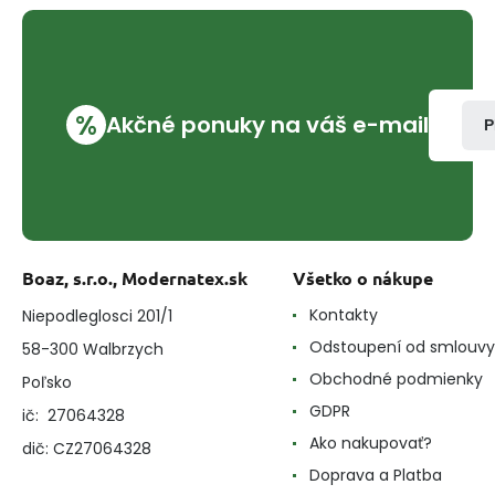
%
Akčné ponuky na váš e-mail
P
Boaz, s.r.o., Modernatex.sk
Všetko o nákupe
Kontakty
Niepodleglosci 201/1
Odstoupení od smlouvy
58-300 Walbrzych
Obchodné podmienky
Poľsko
GDPR
ič: 27064328
Ako nakupovať?
dič: CZ27064328
Doprava a Platba