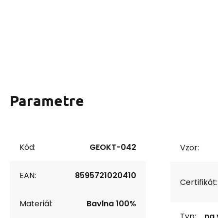
Parametre
Kód:
GEOKT-042
Vzor:
EAN:
8595721020410
Certifikát:
Materiál:
Bavlna 100%
Typ:
na 