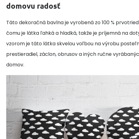
domovu radosť
Táto dekoračná bavlna je vyrobená zo 100 % prvotried
čomu je látka ľahká a hladká, takže je príjemná na do
vzorom je táto látka skvelou voľbou na výrobu posteľne
prestieradiel, záclon, obrusov a iných ručne vyrábaný
domov.