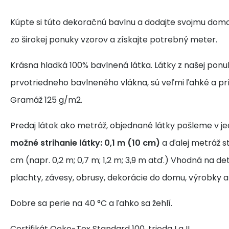
Kúpte si túto dekoračnú bavlnu a dodajte svojmu domo
zo širokej ponuky vzorov a získajte potrebný meter.
Krásna hladká 100% bavlnená látka. Látky z našej ponu
prvotriedneho bavlneného vlákna, sú veľmi ľahké a pr
Gramáž 125 g/m2.
Predaj látok ako metráž, objednané látky pošleme v j
možné strihanie látky: 0,1 m (10 cm)
a ďalej metráž s
cm (napr. 0,2 m; 0,7 m; 1,2 m; 3,9 m atď.) Vhodná na de
plachty, závesy, obrusy, dekorácie do domu, výrobky a
Dobre sa perie na 40 °C a ľahko sa žehlí.
Certifikát Oeko-Tex Standard 100, trieda I a II