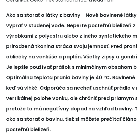
Ako sa starať o látky z bavlny
- Nové bavlnené látk
vyprať v studenej vode. Neperte posteľnú bielizeň z
výrobkami z polyestru alebo z iného syntetického m
prirodzená tkanina stráca svoju jemnosť. Pred pra
obliečky na vankúše a paplón. Všetky zipsy a gomb
Je lepšie používať prášok s minimálnym obsahom bi
Optimálna teplota prania bavlny je 40 °C. Bavlnené tk
keď sú vlhké. Odporúča sa nechať uschnúť prádlo v 
vertikálnej polohe vonku, ale chrániť pred priamym
pretože to má negatívny dopad na vzhľad bavlny. T
ako sa starať o bavlnu, tiež si môžete prečítať článo
posteľnú bielizeň.