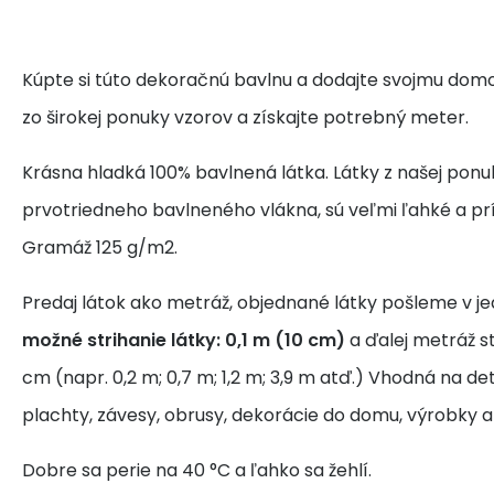
Kúpte si túto dekoračnú bavlnu a dodajte svojmu domo
zo širokej ponuky vzorov a získajte potrebný meter.
Krásna hladká 100% bavlnená látka. Látky z našej ponu
prvotriedneho bavlneného vlákna, sú veľmi ľahké a pr
Gramáž 125 g/m2.
Predaj látok ako metráž, objednané látky pošleme v j
možné strihanie látky: 0,1 m (10 cm)
a ďalej metráž s
cm (napr. 0,2 m; 0,7 m; 1,2 m; 3,9 m atď.) Vhodná na de
plachty, závesy, obrusy, dekorácie do domu, výrobky a
Dobre sa perie na 40 °C a ľahko sa žehlí.