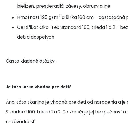
bielizeň, prestieradlá, závesy, obrusy a iné
2
Hmotnosť 125 g/m
a šírka 160 cm - dostatočná p
Certifikát Öko-Tex Standard 100, trieda 1 a 2 - b
deti a dospelých
Často kladené otázky:
Je táto látka vhodná pre deti?
Áno, táto tkanina je vhodná pre deti od narodenia a je
Standard 100, trieda 1 a 2, čo zaručuje jej bezpečnosť 
nezávadnosť.