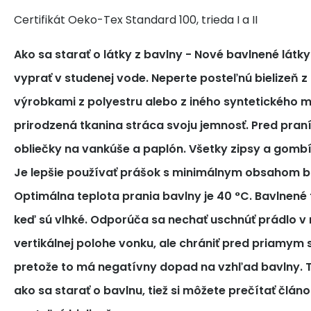
Certifikát Oeko-Tex Standard 100, trieda I a II
Ako sa starať o látky z bavlny
- Nové bavlnené látk
vyprať v studenej vode. Neperte posteľnú bielizeň z
výrobkami z polyestru alebo z iného syntetického m
prirodzená tkanina stráca svoju jemnosť. Pred pra
obliečky na vankúše a paplón. Všetky zipsy a gomb
Je lepšie používať prášok s minimálnym obsahom bi
Optimálna teplota prania bavlny je 40 °C. Bavlnené tk
keď sú vlhké. Odporúča sa nechať uschnúť prádlo v 
vertikálnej polohe vonku, ale chrániť pred priamym
pretože to má negatívny dopad na vzhľad bavlny. T
ako sa starať o bavlnu, tiež si môžete prečítať článo