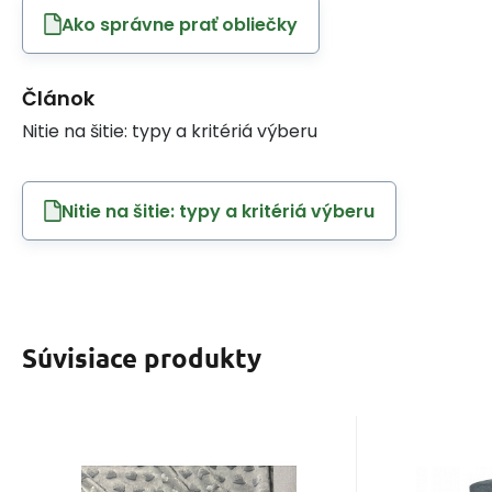
Ako správne prať obliečky
Článok
Nitie na šitie: typy a kritériá výberu
Nitie na šitie: typy a kritériá výberu
Súvisiace produkty
Kód:
EAN:
MINKYSRDICKA008
8595721018493
EAN:
Kó
Skladom
2.7
m
S
13.90
Získate
EUR
0.30
Minky srdiečka farba
Niť