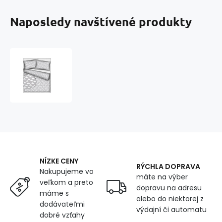
Naposledy navštívené produkty
Bavlnená
látka
vzor
mrak
biely
na
šedom,
metráž
160
cm
NÍZKE CENY
RÝCHLA DOPRAVA
Nakupujeme vo
máte na výber
veľkom a preto
dopravu na adresu
máme s
alebo do niektorej z
dodávateľmi
výdajní či automatu
dobré vzťahy