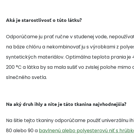
Aká je starostlivosť o túto látku?
Odporúčame ju prať ručne v studenej vode, nepoužívať
na báze chlóru a nekombinovať ju s výrobkami z polye
syntetických materiálov. Optimálna teplota prania je 4
200 °C a látka by sa mala sušiť vo zvislej polohe mim
slnečného svetla.
Na aký druh ihly a nite je táto tkanina najvhodnejšia?
Na šitie tejto tkaniny odporúčame použiť univerzálnu i
80 alebo 90 a
bavlnenú alebo polyesterovú niť s hrúbk