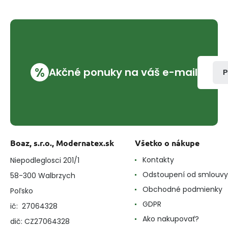
%
Akčné ponuky na váš e-mail
P
Boaz, s.r.o., Modernatex.sk
Všetko o nákupe
Kontakty
Niepodleglosci 201/1
Odstoupení od smlouvy
58-300 Walbrzych
Obchodné podmienky
Poľsko
GDPR
ič: 27064328
Ako nakupovať?
dič: CZ27064328