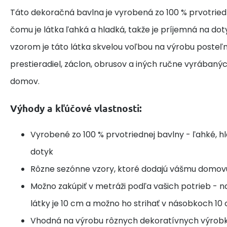
Táto dekoračná bavlna je vyrobená zo 100 % prvotried
čomu je látka ľahká a hladká, takže je príjemná na do
vzorom je táto látka skvelou voľbou na výrobu posteľne
prestieradiel, záclon, obrusov a iných ručne vyrábaný
domov.
Výhody a kľúčové vlastnosti:
Vyrobené zo 100 % prvotriednej bavlny - ľahké, h
dotyk
Rôzne sezónne vzory, ktoré dodajú vášmu domov
Možno zakúpiť v metráži podľa vašich potrieb - n
látky je 10 cm a možno ho strihať v násobkoch 10
Vhodná na výrobu rôznych dekoratívnych výrobk