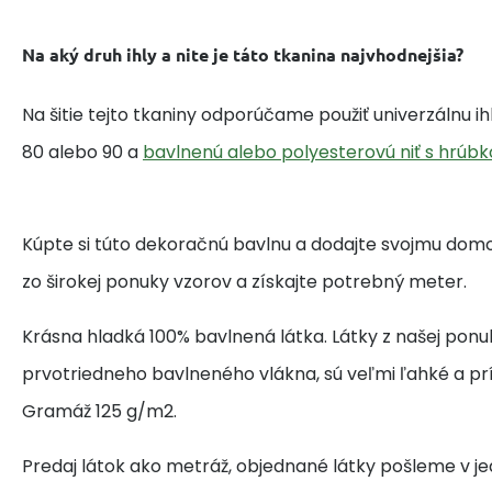
Na aký druh ihly a nite je táto tkanina najvhodnejšia?
Na šitie tejto tkaniny odporúčame použiť univerzálnu i
80 alebo 90 a
bavlnenú alebo polyesterovú niť s hrúbk
Kúpte si túto dekoračnú bavlnu a dodajte svojmu domo
zo širokej ponuky vzorov a získajte potrebný meter.
Krásna hladká 100% bavlnená látka. Látky z našej ponu
prvotriedneho bavlneného vlákna, sú veľmi ľahké a pr
Gramáž 125 g/m2.
Predaj látok ako metráž, objednané látky pošleme v j