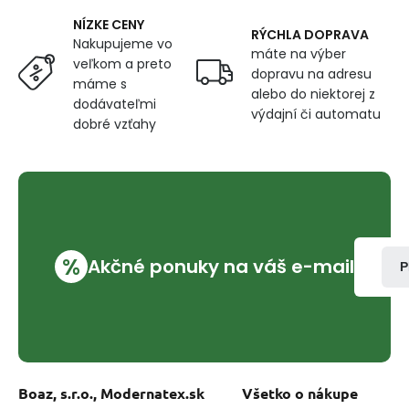
cm
NÍZKE CENY
RÝCHLA DOPRAVA
Nakupujeme vo
máte na výber
veľkom a preto
dopravu na adresu
máme s
alebo do niektorej z
dodávateľmi
výdajní či automatu
dobré vzťahy
%
Akčné ponuky na váš e-mail
P
Boaz, s.r.o., Modernatex.sk
Všetko o nákupe