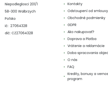
Kontakty
Niepodleglosci 201/1
Odstoupení od smlouvy
58-300 Walbrzych
Obchodné podmienky
Poľsko
GDPR
ič: 27064328
Ako nakupovať?
dič: CZ27064328
Doprava a Platba
Vrátenie a reklamácie
Doba spracovania obje
O nás
FAQ
Kredity, bonusy a verno
program