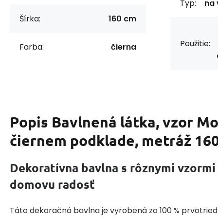
Typ:
na 
Šírka:
160 cm
Použitie:
Farba:
čierna
Popis
Bavlnená látka, vzor M
čiernem podklade, metráž 16
Dekoratívna bavlna s rôznymi vzormi
domovu radosť
Táto dekoračná bavlna je vyrobená zo 100 % prvotried