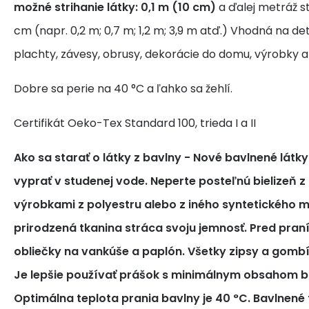
možné strihanie látky: 0,1 m (10 cm)
a ďalej metráž s
cm (napr. 0,2 m; 0,7 m; 1,2 m; 3,9 m atď.) Vhodná na de
plachty, závesy, obrusy, dekorácie do domu, výrobky a
Dobre sa perie na 40 °C a ľahko sa žehlí.
Certifikát Oeko-Tex Standard 100, trieda I a II
Ako sa starať o látky z bavlny
- Nové bavlnené látk
vyprať v studenej vode. Neperte posteľnú bielizeň z
výrobkami z polyestru alebo z iného syntetického m
prirodzená tkanina stráca svoju jemnosť. Pred pra
obliečky na vankúše a paplón. Všetky zipsy a gomb
Je lepšie používať prášok s minimálnym obsahom bi
Optimálna teplota prania bavlny je 40 °C. Bavlnené tk