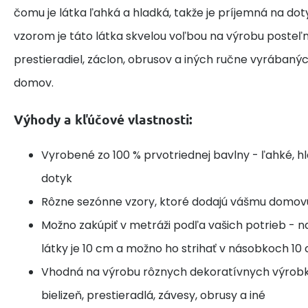
čomu je látka ľahká a hladká, takže je príjemná na do
vzorom je táto látka skvelou voľbou na výrobu posteľne
prestieradiel, záclon, obrusov a iných ručne vyrábaný
domov.
Výhody a kľúčové vlastnosti:
Vyrobené zo 100 % prvotriednej bavlny - ľahké, h
dotyk
Rôzne sezónne vzory, ktoré dodajú vášmu domov
Možno zakúpiť v metráži podľa vašich potrieb - n
látky je 10 cm a možno ho strihať v násobkoch 10
Vhodná na výrobu rôznych dekoratívnych výrobk
bielizeň, prestieradlá, závesy, obrusy a iné