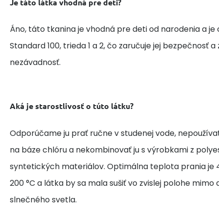
Je táto látka vhodná pre deti?
Áno, táto tkanina je vhodná pre deti od narodenia a je
Standard 100, trieda 1 a 2, čo zaručuje jej bezpečnosť 
nezávadnosť.
Aká je starostlivosť o túto látku?
Odporúčame ju prať ručne v studenej vode, nepoužívať
na báze chlóru a nekombinovať ju s výrobkami z polye
syntetických materiálov. Optimálna teplota prania je 4
200 °C a látka by sa mala sušiť vo zvislej polohe mim
slnečného svetla.