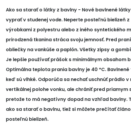
Ako sa starať o látky z bavlny
- Nové bavlnené látk
vyprať v studenej vode. Neperte posteľnú bielizeň z
výrobkami z polyestru alebo z iného syntetického m
prirodzená tkanina stráca svoju jemnosť. Pred pra
obliečky na vankúše a paplón. Všetky zipsy a gomb
Je lepšie používať prášok s minimálnym obsahom bi
Optimálna teplota prania bavlny je 40 °C. Bavlnené tk
keď sú vlhké. Odporúča sa nechať uschnúť prádlo v 
vertikálnej polohe vonku, ale chrániť pred priamym
pretože to má negatívny dopad na vzhľad bavlny. T
ako sa starať o bavlnu, tiež si môžete prečítať článo
posteľnú bielizeň.