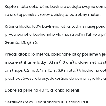
Kúpte si túto dekoračnú bavlnu a dodajte svojmu domo
zo širokej ponuky vzorov a získajte potrebný meter.
Krásna hladká 100% bavlnená látka. Látky z našej ponu
prvotriedneho bavlneného vlákna, sú veľmi ľahké a pr
Gramáž 125 g/m2.
Predaj látok ako metráž, objednané látky pošleme v j
možné strihanie látky: 0,1 m (10 cm)
a ďalej metráž s
cm (napr. 0,2 m; 0,7 m; 1,2 m; 3,9 m atď.) Vhodná na de
plachty, závesy, obrusy, dekorácie do domu, výrobky a
Dobre sa perie na 40 °C a ľahko sa žehlí.
Certifikát Oeko-Tex Standard 100, trieda I a II