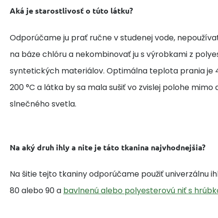
Aká je starostlivosť o túto látku?
Odporúčame ju prať ručne v studenej vode, nepoužívať
na báze chlóru a nekombinovať ju s výrobkami z polye
syntetických materiálov. Optimálna teplota prania je 4
200 °C a látka by sa mala sušiť vo zvislej polohe mim
slnečného svetla.
Na aký druh ihly a nite je táto tkanina najvhodnejšia?
Na šitie tejto tkaniny odporúčame použiť univerzálnu i
80 alebo 90 a
bavlnenú alebo polyesterovú niť s hrúbk