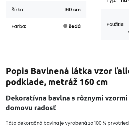
Typ:
na 
Šírka:
160 cm
Použitie:
Farba:
šedá
Popis
Bavlnená látka vzor ľal
podklade, metráž 160 cm
Dekoratívna bavlna s rôznymi vzormi
domovu radosť
Táto dekoračná bavlna je vyrobená zo 100 % prvotried