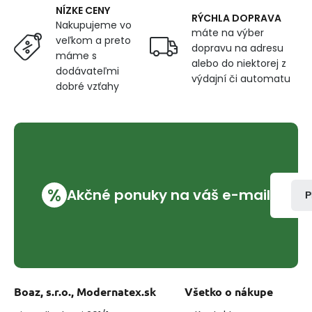
cm
NÍZKE CENY
RÝCHLA DOPRAVA
Nakupujeme vo
máte na výber
veľkom a preto
dopravu na adresu
máme s
alebo do niektorej z
dodávateľmi
výdajní či automatu
dobré vzťahy
%
Akčné ponuky na váš e-mail
P
Boaz, s.r.o., Modernatex.sk
Všetko o nákupe