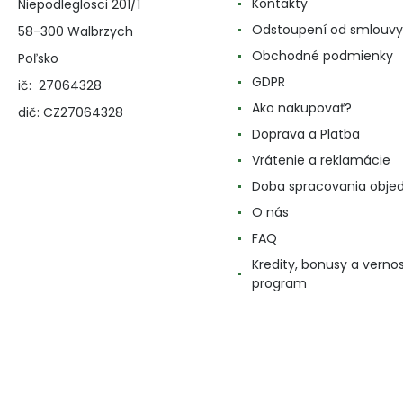
Kontakty
Niepodleglosci 201/1
Odstoupení od smlouvy
58-300 Walbrzych
Obchodné podmienky
Poľsko
GDPR
ič: 27064328
Ako nakupovať?
dič: CZ27064328
Doprava a Platba
Vrátenie a reklamácie
Doba spracovania obje
O nás
FAQ
Kredity, bonusy a verno
program