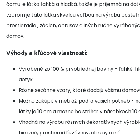
čomu je látka ľahká a hladká, takže je príjemná na do
vzorom je táto látka skvelou voľbou na výrobu posteľne
prestieradiel, záclon, obrusov a iných ručne vyrábaný
domov.
Výhody a kľúčové vlastnosti:
Vyrobené zo 100 % prvotriednej bavlny - ľahké, h
dotyk
Rôzne sezónne vzory, ktoré dodajú vášmu domov
Možno zakúpiť v metráži podľa vašich potrieb - n
látky je 10 cm a možno ho strihať v násobkoch 10
Vhodná na výrobu rôznych dekoratívnych výrobk
bielizeň, prestieradlá, závesy, obrusy a iné