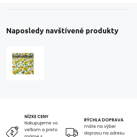
Naposledy navštívené produkty
Bavlnená
látka
vzor
kvetiny
slnečnica
na
bielom
podklade,
metráž
160
NÍZKE CENY
cm
RÝCHLA DOPRAVA
Nakupujeme vo
máte na výber
veľkom a preto
dopravu na adresu
máme s