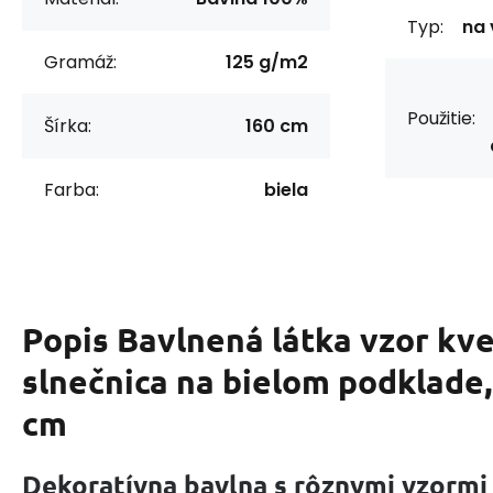
Typ:
na 
Gramáž:
125 g/m2
Použitie:
Šírka:
160 cm
Farba:
biela
Popis
Bavlnená látka vzor kve
slnečnica na bielom podklade
cm
Dekoratívna bavlna s rôznymi vzormi