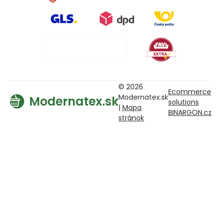
© 2026
Ecommerce
Modernatex.sk
Modernatex.sk
solutions
|
Mapa
BINARGON.cz
stránok