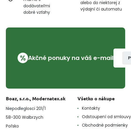
alebo do niektorej z
dodávateľmi
výdajní či automatu
dobré vzťahy
%
Akčné ponuky na váš e-mail
P
Boaz, s.r.o., Modernatex.sk
Všetko o nákupe
Kontakty
Niepodleglosci 201/1
Odstoupení od smlouvy
58-300 Walbrzych
Obchodné podmienky
Poľsko