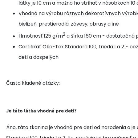
látky je 10 cm a možno ho strihať v násobkoch 10
Vhodná na výrobu rôznych dekoratívnych výrobk
bielizeň, prestieradlá, závesy, obrusy a iné
2
Hmotnosť 125 g/m
a šírka 160 cm - dostatočná p
Certifikát Öko-Tex Standard 100, trieda 1 a 2 - b
deti a dospelých
Často kladené otázky:
Je táto látka vhodná pre deti?
Áno, táto tkanina je vhodná pre deti od narodenia a je
Standard 100, trieda 1 a 2, čo zaručuje jej bezpečnosť 