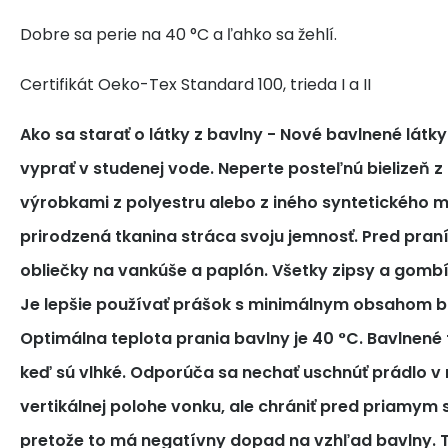
Dobre sa perie na 40 °C a ľahko sa žehlí.
Certifikát Oeko-Tex Standard 100, trieda I a II
Ako sa starať o látky z bavlny
- Nové bavlnené látk
vyprať v studenej vode. Neperte posteľnú bielizeň z
výrobkami z polyestru alebo z iného syntetického m
prirodzená tkanina stráca svoju jemnosť. Pred pra
obliečky na vankúše a paplón. Všetky zipsy a gomb
Je lepšie používať prášok s minimálnym obsahom bi
Optimálna teplota prania bavlny je 40 °C. Bavlnené tk
keď sú vlhké. Odporúča sa nechať uschnúť prádlo v 
vertikálnej polohe vonku, ale chrániť pred priamym
pretože to má negatívny dopad na vzhľad bavlny. T