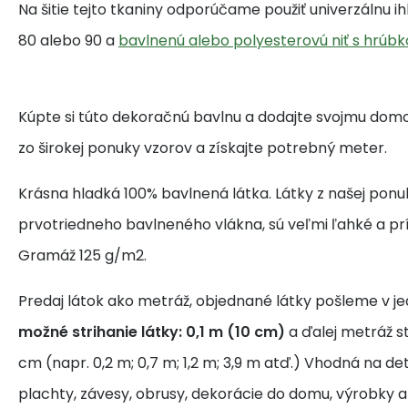
Na šitie tejto tkaniny odporúčame použiť univerzálnu i
80 alebo 90 a
bavlnenú alebo polyesterovú niť s hrúbk
Kúpte si túto dekoračnú bavlnu a dodajte svojmu domo
zo širokej ponuky vzorov a získajte potrebný meter.
Krásna hladká 100% bavlnená látka. Látky z našej ponu
prvotriedneho bavlneného vlákna, sú veľmi ľahké a pr
Gramáž 125 g/m2.
Predaj látok ako metráž, objednané látky pošleme v j
možné strihanie látky: 0,1 m (10 cm)
a ďalej metráž s
cm (napr. 0,2 m; 0,7 m; 1,2 m; 3,9 m atď.) Vhodná na de
plachty, závesy, obrusy, dekorácie do domu, výrobky a