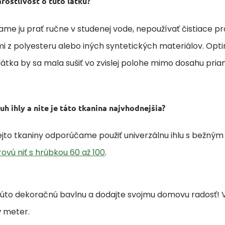
arostlivosť o túto látku?
e ju prať ručne v studenej vode, nepoužívať čistiace pr
 z polyesteru alebo iných syntetických materiálov. Optim
látka by sa mala sušiť vo zvislej polohe mimo dosahu pri
uh ihly a nite je táto tkanina najvhodnejšia?
tejto tkaniny odporúčame použiť univerzálnu ihlu s bežný
ovú niť s hrúbkou 60 až 100
.
túto dekoračnú bavlnu a dodajte svojmu domovu radosť! Vy
 meter.