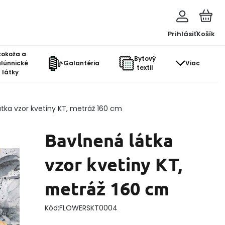
Prihlásiť
Košík
kokoža a
Bytový
lúnnické
Galantéria
Viac
textil
látky
átka vzor kvetiny KT, metráž 160 cm
Bavlnená látka
vzor kvetiny KT,
metráž 160 cm
Kód:
FLOWERSKT0004