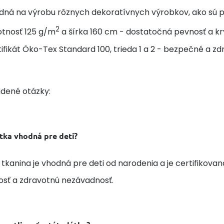
ná na výrobu rôznych dekoratívnych výrobkov, ako sú post
2
tnosť 125 g/m
a šírka 160 cm - dostatočná pevnosť a kr
ifikát Öko-Tex Standard 100, trieda 1 a 2 - bezpečné a zd
adené otázky:
átka vhodná pre deti?
 tkanina je vhodná pre deti od narodenia a je certifikovaná
sť a zdravotnú nezávadnosť.