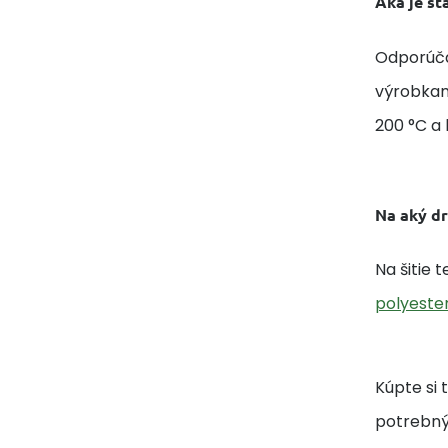
Aká je st
Odporúčam
výrobkami
200 °C a 
Na aký dr
Na šitie 
polyester
Kúpte si 
potrebný