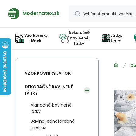
Modernatex.sk
Dekoračné
Vzorkovníky
Látky,
bavlnené
látok
Úplet
látky
De
VZORKOVNÍKY LÁTOK
DEKORAČNÉ BAVLNENÉ
LÁTKY
Vianočné bavlnené
látky
Bavlna jednofarebná
metráž