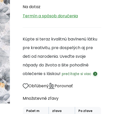
Na dotaz
Termín a spôsob doručenia
Kúpte si teraz kvalitnú bavlnenú látku
pre kreativitu, pre dospelých aj pre
deti od narodenia. Uveďte svoje
nápady do života a šite pohodlné
oblečenie s láskou!
prečítajte si viac
Obľúbený
Porovnať
Množstevné zľavy
Počet
m
zľava
Po zľave