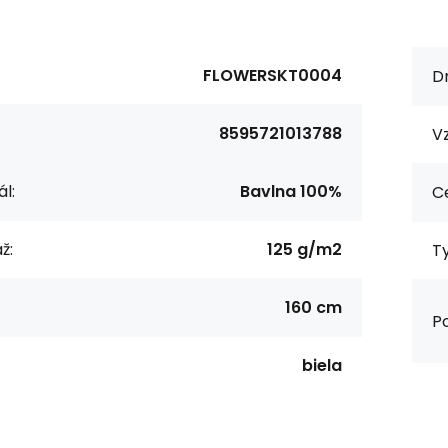
FLOWERSKT0004
Dr
8595721013788
Vz
l:
Bavlna 100%
Ce
ž:
125 g/m2
Ty
160 cm
Po
biela