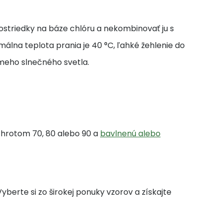
ostriedky na báze chlóru a nekombinovať ju s
álna teplota prania je 40 °C, ľahké žehlenie do
ameho slnečného svetla.
m hrotom 70, 80 alebo 90 a
bavlnenú alebo
berte si zo širokej ponuky vzorov a získajte