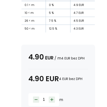
0.1
m
0
%
4.9
EUR
10
m
5
%
4.7
EUR
26
m
7.5
%
4.5
EUR
50
m
12.5
%
4.3
EUR
4.90
EUR
/
m
4
EUR
bez DPH
4.90
EUR
4
EUR
bez DPH
m