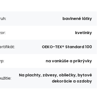
uh:
bavlnené látky
or:
kvetinky
rtifikát:
OEKO-TEX® Standard 100
p:
na vankúše a prikrývky
Na plachty, závesy, obliečky, bytové
užitie:
dekorácie a ozdoby