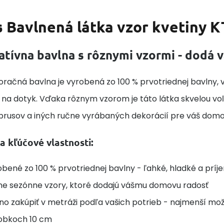
s
Bavlnená látka vzor kvetiny K
atívna bavlna s rôznymi vzormi - dodá
račná bavlna je vyrobená zo 100 % prvotriednej bavlny, v
na dotyk. Vďaka rôznym vzorom je táto látka skvelou voľb
obrusov a iných ručne vyrábaných dekorácií pre váš domo
a kľúčové vlastnosti:
bené zo 100 % prvotriednej bavlny - ľahké, hladké a prí
ne sezónne vzory, ktoré dodajú vášmu domovu radosť
o zakúpiť v metráži podľa vašich potrieb - najmenší možný
obkoch 10 cm