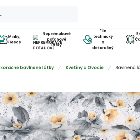
Filc
Nepremokavé
E
Minky,
technický
poťahové
Ča
Fleece
a
látky
dekoračný
koračné bavlnené látky
Kvetiny a Ovocie
Bavlnená l