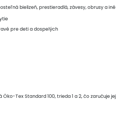
eľná bielizeň, prestieradlá, závesy, obrusy a iné
ytie
ravé pre deti a dospelých
 Öko-Tex Standard 100, trieda 1 a 2, čo zaručuje jej