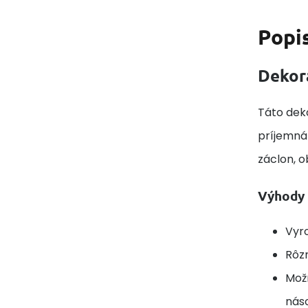
Popi
Dekor
Táto deko
príjemná 
záclon, 
Výhody 
Vyro
Rôz
Možn
nás