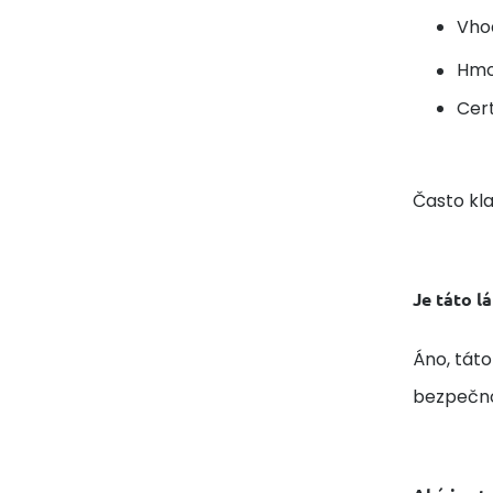
Vhod
Hmo
Cert
Často kl
Je táto l
Áno, táto
bezpečno