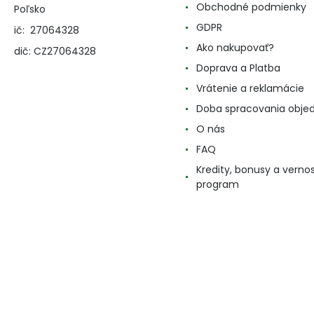
Obchodné podmienky
Poľsko
GDPR
ič: 27064328
Ako nakupovať?
dič: CZ27064328
Doprava a Platba
Vrátenie a reklamácie
Doba spracovania obje
O nás
FAQ
Kredity, bonusy a verno
program