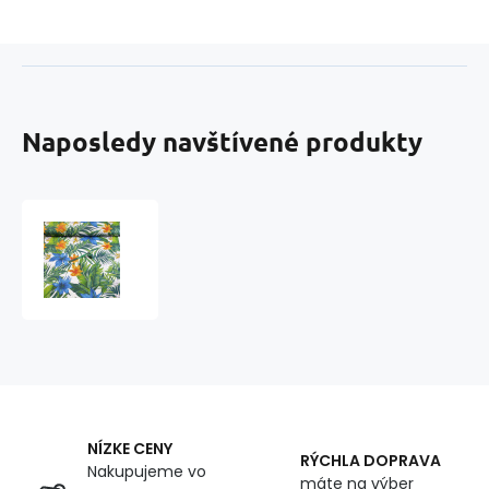
Naposledy navštívené produkty
Bavlnená
látka
vzor
kvetina
Džungl'a
Zelená
biely
podklad,
metráž
160
NÍZKE CENY
cm
RÝCHLA DOPRAVA
Nakupujeme vo
máte na výber