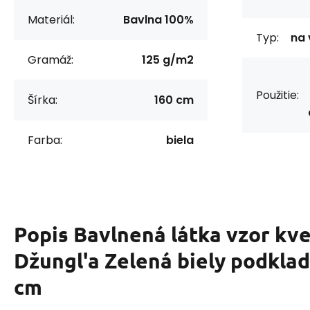
Materiál:
Bavlna 100%
Typ:
na 
Gramáž:
125 g/m2
Použitie:
Šírka:
160 cm
Farba:
biela
Popis
Bavlnená látka vzor kve
Džungl'a Zelená biely podklad
cm