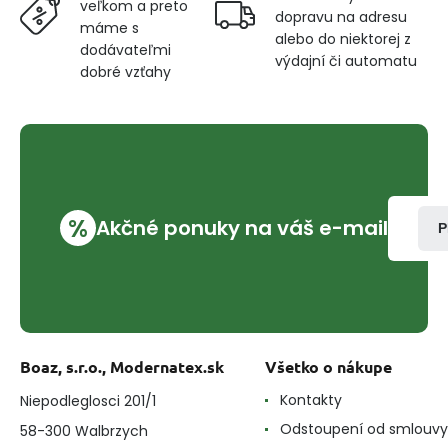
veľkom a preto
dopravu na adresu
máme s
alebo do niektorej z
dodávateľmi
výdajní či automatu
dobré vzťahy
%
Akčné ponuky na váš e-mail
P
Boaz, s.r.o., Modernatex.sk
Všetko o nákupe
Kontakty
Niepodleglosci 201/1
Odstoupení od smlouvy
58-300 Walbrzych