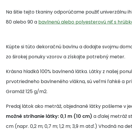
Na šitie tejto tkaniny odporúčame použiť univerzálnu i
80 alebo 90 a
bavlnenú alebo polyesterovú niť s hrúbk
Kúpte si túto dekoračnú bavlnu a dodajte svojmu domo
zo širokej ponuky vzorov a získajte potrebný meter.
Krásna hladká 100% bavlnená látka. Látky z našej ponu
prvotriedneho bavlneného vlákna, sú veľmi ľahké a pr
Gramáž 125 g/m2.
Predaj látok ako metráž, objednané látky pošleme v j
možné strihanie látky: 0,1 m (10 cm)
a ďalej metráž s
cm (napr. 0,2 m; 0,7 m; 1,2 m; 3,9 m atď.) Vhodná na de