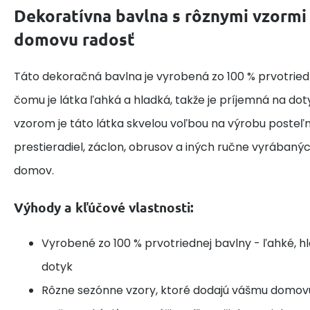
Dekoratívna bavlna s rôznymi vzormi
domovu radosť
Táto dekoračná bavlna je vyrobená zo 100 % prvotried
čomu je látka ľahká a hladká, takže je príjemná na do
vzorom je táto látka skvelou voľbou na výrobu posteľne
prestieradiel, záclon, obrusov a iných ručne vyrábaný
domov.
Výhody a kľúčové vlastnosti:
Vyrobené zo 100 % prvotriednej bavlny - ľahké, h
dotyk
Rôzne sezónne vzory, ktoré dodajú vášmu domov