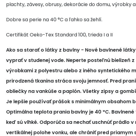
plachty, závesy, obrusy, dekorácie do domu, výrobky a
Dobre sa perie na 40 °C a ľahko sa žehlí.
Certifikát Oeko-Tex Standard 100, trieda I a II
Ako sa starať o látky z bavlny
- Nové bavlnené látk
vyprať v studenej vode. Neperte posteľnú bielizeň z
výrobkami z polyestru alebo z iného syntetického m
prirodzená tkanina stráca svoju jemnosť. Pred pra
obliečky na vankúše a paplón. Všetky zipsy a gomb
Je lepšie používať prášok s minimálnym obsahom bi
Optimálna teplota prania bavlny je 40 °C. Bavlnené tk
keď sú vlhké. Odporúča sa nechať uschnúť prádlo v 
vertikálnej polohe vonku, ale chrániť pred priamym