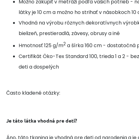
Možno zakúpiť v metráži podľa vašich potrieb - n
látky je 10 cm a možno ho strihať v násobkoch 10
Vhodná na výrobu rôznych dekoratívnych výrobk
bielizeň, prestieradlá, závesy, obrusy a iné
2
Hmotnosť 125 g/m
a šírka 160 cm - dostatočná p
Certifikát Öko-Tex Standard 100, trieda 1 a 2 - b
deti a dospelých
Často kladené otázky:
Je táto látka vhodná pre deti?
Áno, táto tkanina je vhodná pre deti od narodenia a je