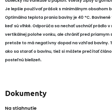
obliečky na vankúše a paplón. Všetky zipsy a gomb
Je lepšie používať prášok s minimálnym obsahom bi
Optimálna teplota prania bavlny je 40 °C. Bavlnené tk
keď sú vlhké. Odporúča sa nechať uschnúť prádlo v 
vertikálnej polohe vonku, ale chrániť pred priamym
pretože to má negatívny dopad na vzhľad bavlny. T
ako sa starať o bavlnu, tiež si môžete prečítať článo
posteľnú bielizeň.
Dokumenty
Na stiahnutie