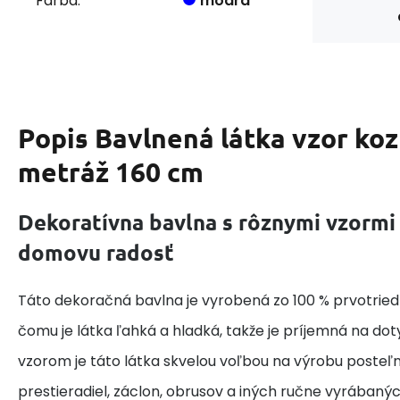
Farba:
modrá
Popis
Bavlnená látka vzor koz
metráž 160 cm
Dekoratívna bavlna s rôznymi vzormi
domovu radosť
Táto dekoračná bavlna je vyrobená zo 100 % prvotried
čomu je látka ľahká a hladká, takže je príjemná na do
vzorom je táto látka skvelou voľbou na výrobu posteľne
prestieradiel, záclon, obrusov a iných ručne vyrábaný