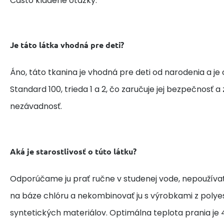
Často kladené otázky:
Je táto látka vhodná pre deti?
Áno, táto tkanina je vhodná pre deti od narodenia a je
Standard 100, trieda 1 a 2, čo zaručuje jej bezpečnosť 
nezávadnosť.
Aká je starostlivosť o túto látku?
Odporúčame ju prať ručne v studenej vode, nepoužívať
na báze chlóru a nekombinovať ju s výrobkami z polye
syntetických materiálov. Optimálna teplota prania je 4