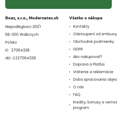
Boaz, s.r.o., Modernatex.sk
Všetko o nákupe
Kontakty
Niepodleglosci 201/1
Odstoupení od smlouvy
58-300 Walbrzych
Obchodné podmienky
Poľsko
GDPR
ič: 27064328
Ako nakupovať?
dič: CZ27064328
Doprava a Platba
Vrátenie a reklamácie
Doba spracovania obje
O nás
FAQ
Kredity, bonusy a verno
program