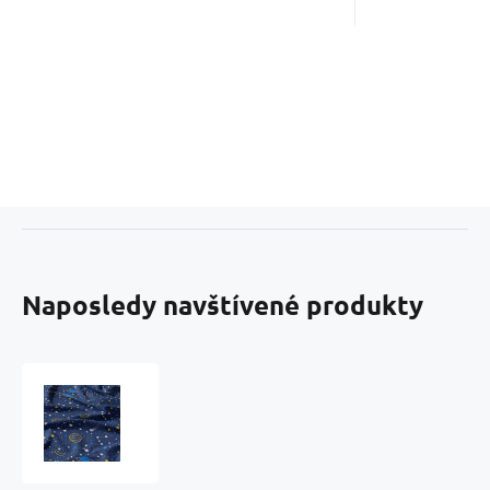
Naposledy navštívené produkty
Bavlnená
látka
vzor
kozmos
žltý,