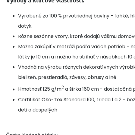
Výhody a kľúčové vlastnosti:
Vyrobené zo 100 % prvotriednej bavlny - ľahké, h
dotyk
Rôzne sezónne vzory, ktoré dodajú vášmu domov
Možno zakúpiť v metráži podľa vašich potrieb - n
látky je 10 cm a možno ho strihať v násobkoch 10
Vhodná na výrobu rôznych dekoratívnych výrobk
bielizeň, prestieradlá, závesy, obrusy a iné
2
Hmotnosť 125 g/m
a šírka 160 cm - dostatočná p
Certifikát Öko-Tex Standard 100, trieda 1 a 2 - b
deti a dospelých