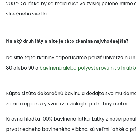
200 °C a látka by sa mala sušiť vo zvislej polohe mim
slnečného svetla.
Na aký druh ihly a nite je táto tkanina najvhodnejšia?
Na šitie tejto tkaniny odporúčame použiť univerzálnu i
80 alebo 90 a
bavlnenú alebo polyesterovú niť s hrúbk
Kúpte si túto dekoračnú bavlnu a dodajte svojmu domo
zo širokej ponuky vzorov a získajte potrebný meter.
Krásna hladká 100% bavlnená látka. Látky z našej ponu
prvotriedneho bavlneného vlákna, sú veľmi ľahké a pr