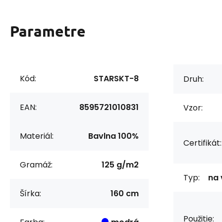
Parametre
Kód:
STARSKT-8
Druh:
EAN:
8595721010831
Vzor:
Materiál:
Bavlna 100%
Certifikát:
Gramáž:
125 g/m2
Typ:
na 
Šírka:
160 cm
Použitie: