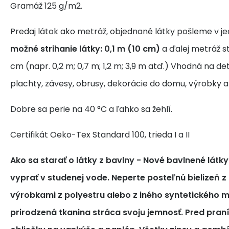
Gramáž 125 g/m2.
Predaj látok ako metráž, objednané látky pošleme v j
možné strihanie látky: 0,1 m (10 cm)
a ďalej metráž s
cm (napr. 0,2 m; 0,7 m; 1,2 m; 3,9 m atď.) Vhodná na de
plachty, závesy, obrusy, dekorácie do domu, výrobky a
Dobre sa perie na 40 °C a ľahko sa žehlí.
Certifikát Oeko-Tex Standard 100, trieda I a II
Ako sa starať o látky z bavlny
- Nové bavlnené látk
vyprať v studenej vode. Neperte posteľnú bielizeň z
výrobkami z polyestru alebo z iného syntetického m
prirodzená tkanina stráca svoju jemnosť. Pred pra