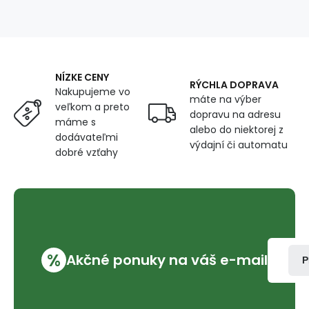
metráž
160
cm
NÍZKE CENY
RÝCHLA DOPRAVA
Nakupujeme vo
máte na výber
veľkom a preto
dopravu na adresu
máme s
alebo do niektorej z
dodávateľmi
výdajní či automatu
dobré vzťahy
%
Akčné ponuky na váš e-mail
P