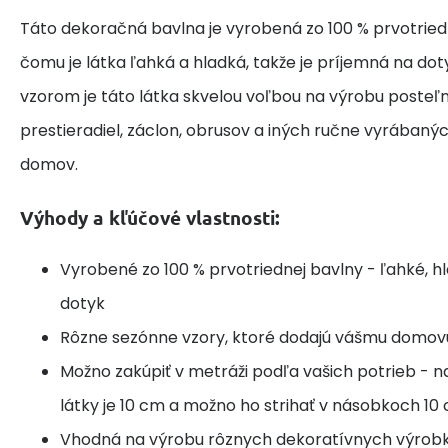
Táto dekoračná bavlna je vyrobená zo 100 % prvotried
čomu je látka ľahká a hladká, takže je príjemná na do
vzorom je táto látka skvelou voľbou na výrobu posteľne
prestieradiel, záclon, obrusov a iných ručne vyrábaný
domov.
Výhody a kľúčové vlastnosti:
Vyrobené zo 100 % prvotriednej bavlny - ľahké, h
dotyk
Rôzne sezónne vzory, ktoré dodajú vášmu domov
Možno zakúpiť v metráži podľa vašich potrieb - n
látky je 10 cm a možno ho strihať v násobkoch 10
Vhodná na výrobu rôznych dekoratívnych výrobk