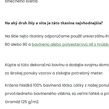
slnečného svetla.
Na aký druh ihly a nite je táto tkanina najvhodnejšia?
Na šitie tejto tkaniny odporúčame použiť univerzálnu i
80 alebo 90 a
bavlnenú alebo polyesterovú niť s hrúbk
Kúpte si túto dekoračnú bavlnu a dodajte svojmu domo
zo širokej ponuky vzorov a získajte potrebný meter.
Krásna hladká 100% bavlnená látka. Látky z našej ponu
prvotriedneho bavlneného vlákna, sú veľmi ľahké a pr
Gramáž 125 g/m2.