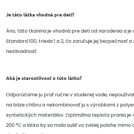
Je táto látka vhodná pre deti?
Áno, táto tkanina je vhodná pre deti od narodenia a je
Standard 100, trieda 1 a 2, čo zaručuje jej bezpečnosť 
nezávadnosť.
Aká je starostlivosť o túto látku?
Odporúčame ju prať ručne v studenej vode, nepoužívať
na báze chlóru a nekombinovať ju s výrobkami z polye
syntetických materiálov. Optimálna teplota prania je 4
200 °C a látka by sa mala sušiť vo zvislej polohe mim