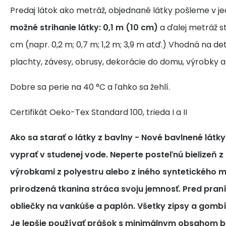
Predaj látok ako metráž, objednané látky pošleme v j
možné strihanie látky: 0,1 m (10 cm)
a ďalej metráž s
cm (napr. 0,2 m; 0,7 m; 1,2 m; 3,9 m atď.) Vhodná na de
plachty, závesy, obrusy, dekorácie do domu, výrobky a
Dobre sa perie na 40 °C a ľahko sa žehlí.
Certifikát Oeko-Tex Standard 100, trieda I a II
Ako sa starať o látky z bavlny
- Nové bavlnené látk
vyprať v studenej vode. Neperte posteľnú bielizeň z
výrobkami z polyestru alebo z iného syntetického m
prirodzená tkanina stráca svoju jemnosť. Pred pra
obliečky na vankúše a paplón. Všetky zipsy a gomb
Je lepšie používať prášok s minimálnym obsahom bi