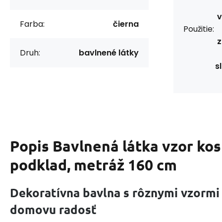
v
Farba:
čierna
Použitie:
z
Druh:
bavlnené látky
s
Popis
Bavlnená látka vzor ko
podklad, metráž 160 cm
Dekoratívna bavlna s rôznymi vzormi
domovu radosť