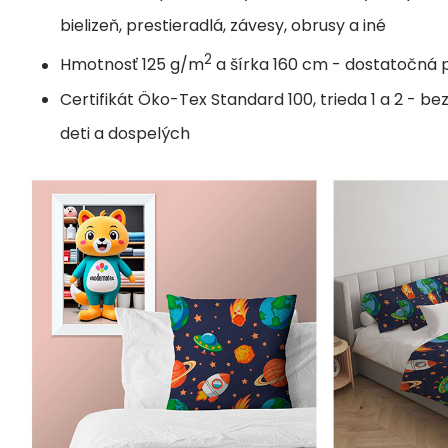
bielizeň, prestieradlá, závesy, obrusy a iné
2
Hmotnosť 125 g/m
a šírka 160 cm - dostatočná p
Certifikát Öko-Tex Standard 100, trieda 1 a 2 - b
deti a dospelých