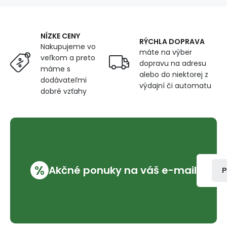
160
cm
NÍZKE CENY
RÝCHLA DOPRAVA
Nakupujeme vo
máte na výber
veľkom a preto
dopravu na adresu
máme s
alebo do niektorej z
dodávateľmi
výdajní či automatu
dobré vzťahy
%
Akčné ponuky na váš e-mail
P