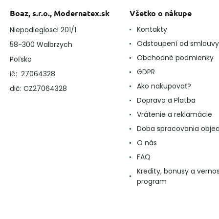
Boaz, s.r.o., Modernatex.sk
Všetko o nákupe
Kontakty
Niepodleglosci 201/1
Odstoupení od smlouvy
58-300 Walbrzych
Obchodné podmienky
Poľsko
GDPR
ič: 27064328
Ako nakupovať?
dič: CZ27064328
Doprava a Platba
Vrátenie a reklamácie
Doba spracovania obje
O nás
FAQ
Kredity, bonusy a verno
program