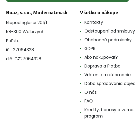
Boaz, s.r.o., Modernatex.sk
Všetko o nákupe
Kontakty
Niepodleglosci 201/1
Odstoupení od smlouvy
58-300 Walbrzych
Obchodné podmienky
Poľsko
GDPR
ič: 27064328
Ako nakupovať?
dič: CZ27064328
Doprava a Platba
Vrátenie a reklamácie
Doba spracovania obje
O nás
FAQ
Kredity, bonusy a verno
program