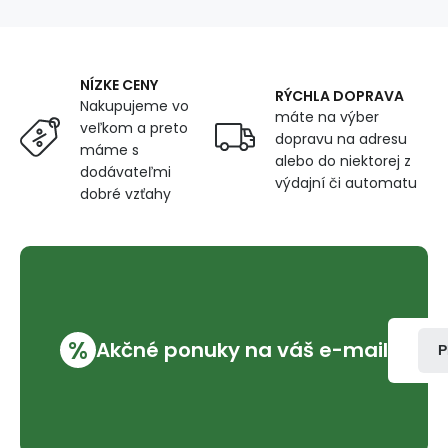
cm
mix,
metráž
150
NÍZKE CENY
cm
RÝCHLA DOPRAVA
Nakupujeme vo
máte na výber
veľkom a preto
dopravu na adresu
máme s
alebo do niektorej z
dodávateľmi
výdajní či automatu
dobré vzťahy
%
Akčné ponuky na váš e-mail
P