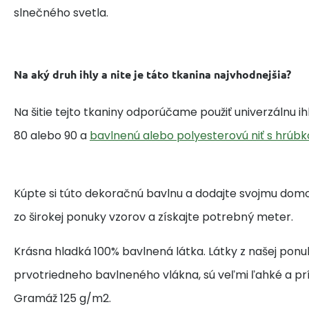
slnečného svetla.
Na aký druh ihly a nite je táto tkanina najvhodnejšia?
Na šitie tejto tkaniny odporúčame použiť univerzálnu i
80 alebo 90 a
bavlnenú alebo polyesterovú niť s hrúbk
Kúpte si túto dekoračnú bavlnu a dodajte svojmu domo
zo širokej ponuky vzorov a získajte potrebný meter.
Krásna hladká 100% bavlnená látka. Látky z našej ponu
prvotriedneho bavlneného vlákna, sú veľmi ľahké a pr
Gramáž 125 g/m2.