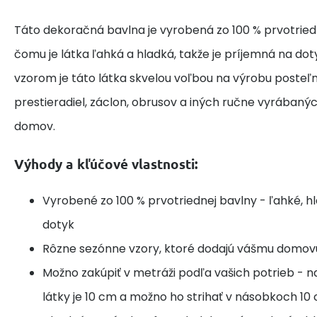
Táto dekoračná bavlna je vyrobená zo 100 % prvotried
čomu je látka ľahká a hladká, takže je príjemná na do
vzorom je táto látka skvelou voľbou na výrobu posteľne
prestieradiel, záclon, obrusov a iných ručne vyrábaný
domov.
Výhody a kľúčové vlastnosti:
Vyrobené zo 100 % prvotriednej bavlny - ľahké, h
dotyk
Rôzne sezónne vzory, ktoré dodajú vášmu domov
Možno zakúpiť v metráži podľa vašich potrieb - n
látky je 10 cm a možno ho strihať v násobkoch 10