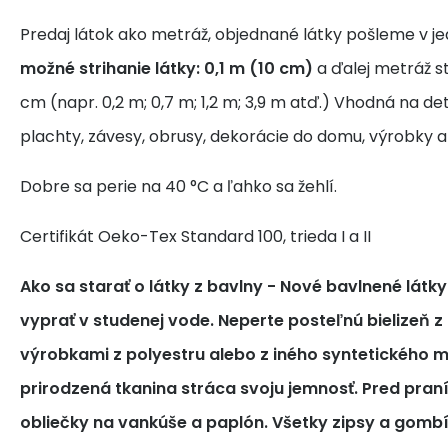
Predaj látok ako metráž, objednané látky pošleme v j
možné strihanie látky: 0,1 m (10 cm)
a ďalej metráž s
cm (napr. 0,2 m; 0,7 m; 1,2 m; 3,9 m atď.) Vhodná na de
plachty, závesy, obrusy, dekorácie do domu, výrobky a
Dobre sa perie na 40 °C a ľahko sa žehlí.
Certifikát Oeko-Tex Standard 100, trieda I a II
Ako sa starať o látky z bavlny
- Nové bavlnené látk
vyprať v studenej vode. Neperte posteľnú bielizeň z
výrobkami z polyestru alebo z iného syntetického m
prirodzená tkanina stráca svoju jemnosť. Pred pra
obliečky na vankúše a paplón. Všetky zipsy a gomb