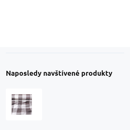
Naposledy navštívené produkty
Bavlnená
látka,
vzor
kocka
hnedá
8