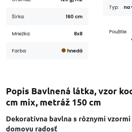
Typ:
na 
Šírka:
160 cm
Použitie:
Mriežka:
8x8
Farba:
hnedá
Popis
Bavlnená látka, vzor ko
cm mix, metráž 150 cm
Dekoratívna bavlna s rôznymi vzormi
domovu radosť