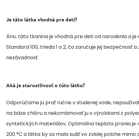
Je táto látka vhodná pre deti?
Áno, táto tkanina je vhodná pre deti od narodenia a je
Standard 100, trieda 1 a 2, čo zaručuje jej bezpečnosť 
nezávadnosť.
Aká je starostlivosť o túto látku?
Odporúčame ju prať ručne v studenej vode, nepoužívať
na báze chlóru a nekombinovať ju s výrobkami z polye
syntetických materiálov. Optimálna teplota prania je 4
200 °C a látka by sa mala sušiť vo zvislej polohe mim