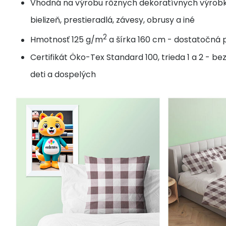
Vhodná na výrobu rôznych dekoratívnych výrobk
bielizeň, prestieradlá, závesy, obrusy a iné
2
Hmotnosť 125 g/m
a šírka 160 cm - dostatočná p
Certifikát Öko-Tex Standard 100, trieda 1 a 2 - b
deti a dospelých