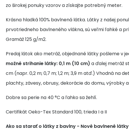
zo širokej ponuky vzorov a získajte potrebný meter.
Krásna hladká 100% bavlnená látka. Látky z našej ponu
prvotriedneho bavlneného vlákna, sú veľmi ľahké a pr
Gramáž 125 g/m2.
Predaj látok ako metráž, objednané látky pošleme v j
možné strihanie látky: 0,1 m (10 cm)
a ďalej metráž s
cm (napr. 0,2 m; 0,7 m; 1,2 m; 3,9 m atď.) Vhodná na de
plachty, závesy, obrusy, dekorácie do domu, výrobky a
Dobre sa perie na 40 °C a ľahko sa žehlí.
Certifikát Oeko-Tex Standard 100, trieda I a II
Ako sa starať o látky z bavlny
- Nové bavlnené látk