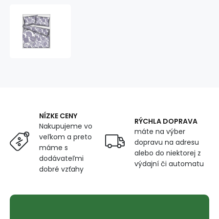
Bavlnená
látka
vzor
džungli
šedá
2,
metráž
160
cm
NÍZKE CENY
RÝCHLA DOPRAVA
Nakupujeme vo
máte na výber
veľkom a preto
dopravu na adresu
máme s
alebo do niektorej z
dodávateľmi
výdajní či automatu
dobré vzťahy