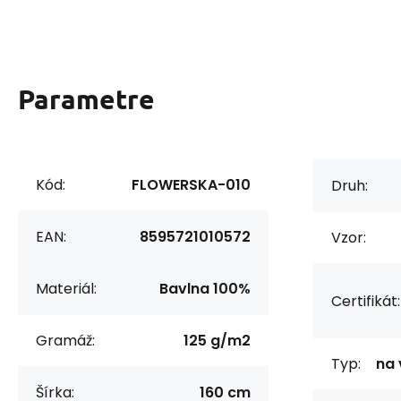
Parametre
Kód:
FLOWERSKA-010
Druh:
EAN:
8595721010572
Vzor:
Materiál:
Bavlna 100%
Certifikát:
Gramáž:
125 g/m2
Typ:
na 
Šírka:
160 cm