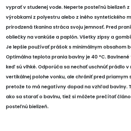
vyprať v studenej vode. Neperte posteľnú bielizeň z
výrobkami z polyestru alebo z iného syntetického m
prirodzená tkanina stráca svoju jemnosť. Pred pra
obliečky na vankúše a paplón. Všetky zipsy a gomb
Je lepšie používať prášok s minimálnym obsahom bi
Optimálna teplota prania bavlny je 40 °C. Bavlnené tk
keď sú vlhké. Odporúča sa nechať uschnúť prádlo v 
vertikálnej polohe vonku, ale chrániť pred priamym
pretože to má negatívny dopad na vzhľad bavlny. T
ako sa starať o bavlnu, tiež si môžete prečítať článo
posteľnú bielizeň.