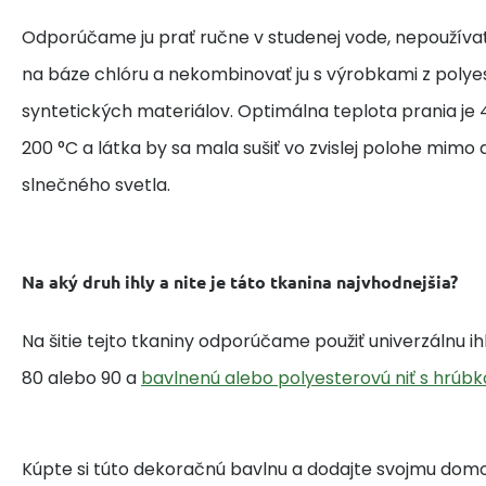
Odporúčame ju prať ručne v studenej vode, nepoužívať
na báze chlóru a nekombinovať ju s výrobkami z polye
syntetických materiálov. Optimálna teplota prania je 4
200 °C a látka by sa mala sušiť vo zvislej polohe mim
slnečného svetla.
Na aký druh ihly a nite je táto tkanina najvhodnejšia?
Na šitie tejto tkaniny odporúčame použiť univerzálnu i
80 alebo 90 a
bavlnenú alebo polyesterovú niť s hrúbk
Kúpte si túto dekoračnú bavlnu a dodajte svojmu domo