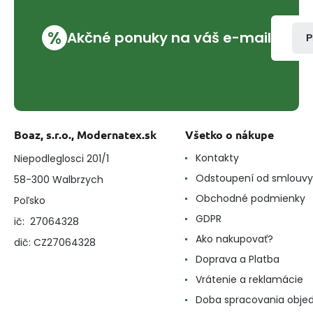
%
Akčné ponuky na váš e-mail
P
Boaz, s.r.o., Modernatex.sk
Všetko o nákupe
Kontakty
Niepodleglosci 201/1
Odstoupení od smlouvy
58-300 Walbrzych
Obchodné podmienky
Poľsko
GDPR
ič: 27064328
Ako nakupovať?
dič: CZ27064328
Doprava a Platba
Vrátenie a reklamácie
Doba spracovania obje