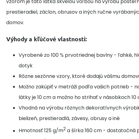
vzorom je táto látka skvelou voľbou na výrobu posteľne
prestieradiel, záclon, obrusov a iných ručne vyrábaný
domov.
Výhody a kľúčové vlastnosti:
Vyrobené zo 100 % prvotriednej bavlny - ľahké, h
dotyk
Rôzne sezónne vzory, ktoré dodajú vášmu domov
Možno zakúpiť v metráži podľa vašich potrieb - n
látky je 10 cm a možno ho strihať v násobkoch 10
Vhodná na výrobu rôznych dekoratívnych výrobk
bielizeň, prestieradlá, závesy, obrusy a iné
2
Hmotnosť 125 g/m
a šírka 160 cm - dostatočná p