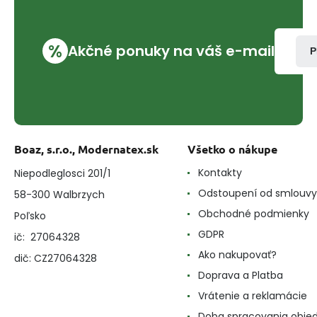
%
Akčné ponuky na váš e-mail
P
Boaz, s.r.o., Modernatex.sk
Všetko o nákupe
Kontakty
Niepodleglosci 201/1
Odstoupení od smlouvy
58-300 Walbrzych
Obchodné podmienky
Poľsko
GDPR
ič: 27064328
Ako nakupovať?
dič: CZ27064328
Doprava a Platba
Vrátenie a reklamácie
Doba spracovania obje