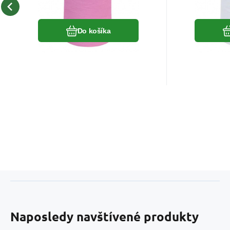
Obľúbený
Porovnať
Do košíka
Naposledy navštívené produkty