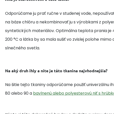
Odporúčame ju prať ručne v studenej vode, nepoužívať
na báze chlóru a nekombinovať ju s výrobkami z polye
syntetických materiálov. Optimálna teplota prania je 4
200 °C a látka by sa mala sušiť vo zvislej polohe mim
slnečného svetla.
Na aký druh ihly a nite je táto tkanina najvhodnejšia?
Na šitie tejto tkaniny odporúčame použiť univerzálnu i
80 alebo 90 a
bavlnenú alebo polyesterovú niť s hrúbk