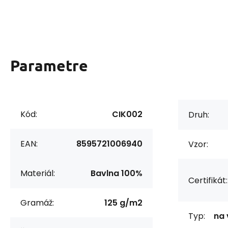
Parametre
Kód:
CIK002
Druh:
EAN:
8595721006940
Vzor:
Materiál:
Bavlna 100%
Certifikát:
Gramáž:
125 g/m2
Typ:
na 