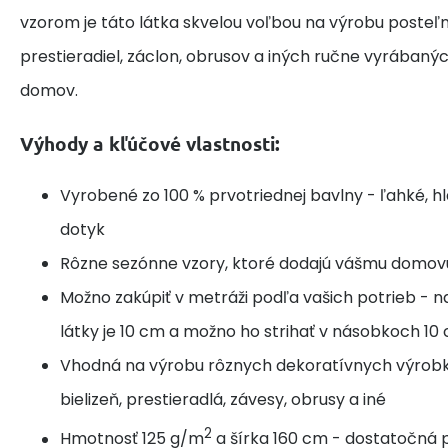
vzorom je táto látka skvelou voľbou na výrobu posteľne
prestieradiel, záclon, obrusov a iných ručne vyrábaný
domov.
Výhody a kľúčové vlastnosti:
Vyrobené zo 100 % prvotriednej bavlny - ľahké, h
dotyk
Rôzne sezónne vzory, ktoré dodajú vášmu domov
Možno zakúpiť v metráži podľa vašich potrieb - n
látky je 10 cm a možno ho strihať v násobkoch 10
Vhodná na výrobu rôznych dekoratívnych výrobk
bielizeň, prestieradlá, závesy, obrusy a iné
2
Hmotnosť 125 g/m
a šírka 160 cm - dostatočná p