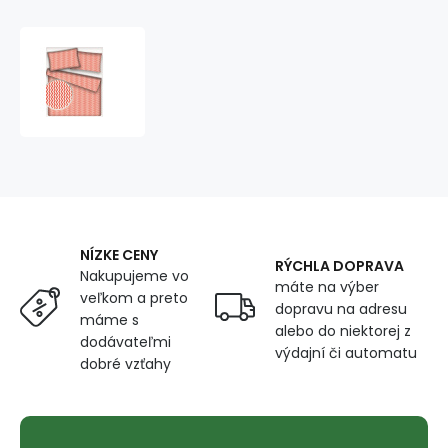
Bavlnená
látka
vzor
cik-
cak,
farba
červená,
metráž
150
cm
NÍZKE CENY
RÝCHLA DOPRAVA
Nakupujeme vo
máte na výber
veľkom a preto
dopravu na adresu
máme s
alebo do niektorej z
dodávateľmi
výdajní či automatu
dobré vzťahy