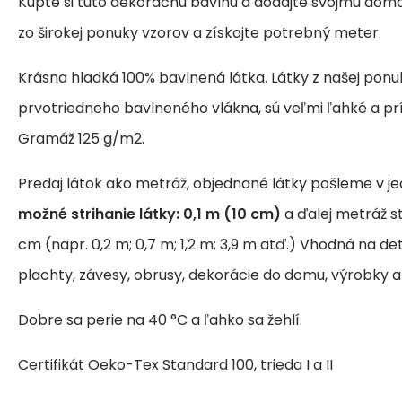
Kúpte si túto dekoračnú bavlnu a dodajte svojmu domo
zo širokej ponuky vzorov a získajte potrebný meter.
Krásna hladká 100% bavlnená látka. Látky z našej ponu
prvotriedneho bavlneného vlákna, sú veľmi ľahké a pr
Gramáž 125 g/m2.
Predaj látok ako metráž, objednané látky pošleme v j
možné strihanie látky: 0,1 m (10 cm)
a ďalej metráž s
cm (napr. 0,2 m; 0,7 m; 1,2 m; 3,9 m atď.) Vhodná na de
plachty, závesy, obrusy, dekorácie do domu, výrobky a
Dobre sa perie na 40 °C a ľahko sa žehlí.
Certifikát Oeko-Tex Standard 100, trieda I a II