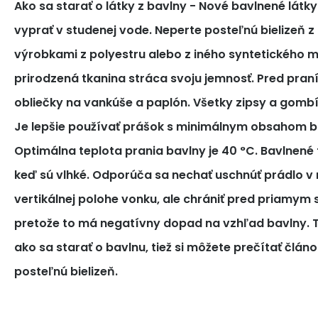
Ako sa starať o látky z bavlny
- Nové bavlnené látk
vyprať v studenej vode. Neperte posteľnú bielizeň z
výrobkami z polyestru alebo z iného syntetického m
prirodzená tkanina stráca svoju jemnosť. Pred pra
obliečky na vankúše a paplón. Všetky zipsy a gomb
Je lepšie používať prášok s minimálnym obsahom bi
Optimálna teplota prania bavlny je 40 °C. Bavlnené tk
keď sú vlhké. Odporúča sa nechať uschnúť prádlo v 
vertikálnej polohe vonku, ale chrániť pred priamym
pretože to má negatívny dopad na vzhľad bavlny. T
ako sa starať o bavlnu, tiež si môžete prečítať článo
posteľnú bielizeň.