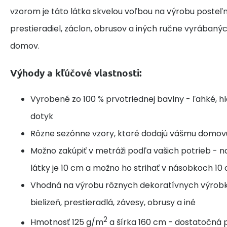
vzorom je táto látka skvelou voľbou na výrobu posteľne
prestieradiel, záclon, obrusov a iných ručne vyrábaný
domov.
Výhody a kľúčové vlastnosti:
Vyrobené zo 100 % prvotriednej bavlny - ľahké, h
dotyk
Rôzne sezónne vzory, ktoré dodajú vášmu domov
Možno zakúpiť v metráži podľa vašich potrieb - n
látky je 10 cm a možno ho strihať v násobkoch 10
Vhodná na výrobu rôznych dekoratívnych výrobk
bielizeň, prestieradlá, závesy, obrusy a iné
2
Hmotnosť 125 g/m
a šírka 160 cm - dostatočná p