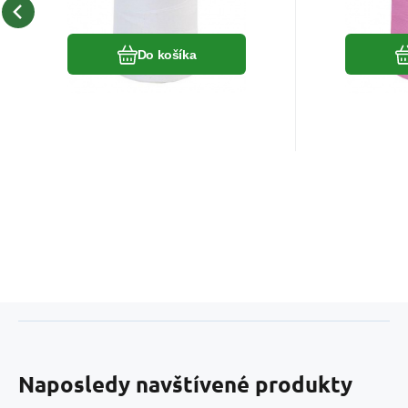
Obľúbený
Porovnať
Do košíka
Naposledy navštívené produkty