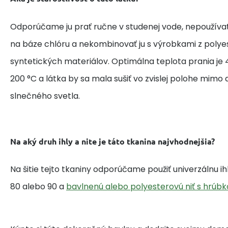
Odporúčame ju prať ručne v studenej vode, nepoužívať
na báze chlóru a nekombinovať ju s výrobkami z polye
syntetických materiálov. Optimálna teplota prania je 4
200 °C a látka by sa mala sušiť vo zvislej polohe mim
slnečného svetla.
Na aký druh ihly a nite je táto tkanina najvhodnejšia?
Na šitie tejto tkaniny odporúčame použiť univerzálnu i
80 alebo 90 a
bavlnenú alebo polyesterovú niť s hrúbk