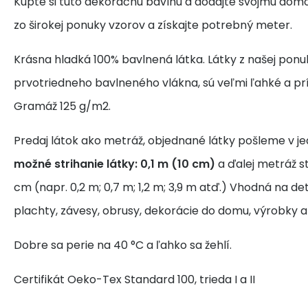
Kúpte si túto dekoračnú bavlnu a dodajte svojmu domo
zo širokej ponuky vzorov a získajte potrebný meter.
Krásna hladká 100% bavlnená látka. Látky z našej ponu
prvotriedneho bavlneného vlákna, sú veľmi ľahké a pr
Gramáž 125 g/m2.
Predaj látok ako metráž, objednané látky pošleme v j
možné strihanie látky: 0,1 m (10 cm)
a ďalej metráž s
cm (napr. 0,2 m; 0,7 m; 1,2 m; 3,9 m atď.) Vhodná na de
plachty, závesy, obrusy, dekorácie do domu, výrobky a
Dobre sa perie na 40 °C a ľahko sa žehlí.
Certifikát Oeko-Tex Standard 100, trieda I a II