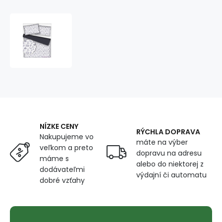
Bavlnená
látka
vzor
čierne
kormidlá,
biely
podklad,
metráž
160
cm
NÍZKE CENY
RÝCHLA DOPRAVA
Nakupujeme vo
máte na výber
veľkom a preto
dopravu na adresu
máme s
alebo do niektorej z
dodávateľmi
výdajní či automatu
dobré vzťahy