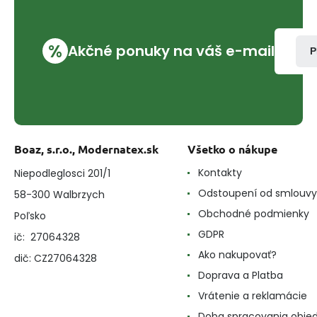
%
Akčné ponuky na váš e-mail
P
Boaz, s.r.o., Modernatex.sk
Všetko o nákupe
Kontakty
Niepodleglosci 201/1
Odstoupení od smlouvy
58-300 Walbrzych
Obchodné podmienky
Poľsko
GDPR
ič: 27064328
Ako nakupovať?
dič: CZ27064328
Doprava a Platba
Vrátenie a reklamácie
Doba spracovania obje