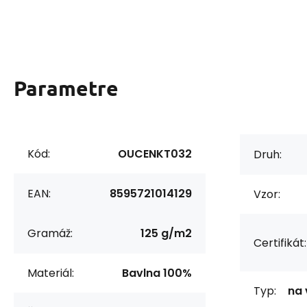
Parametre
Kód:
OUCENKT032
Druh:
EAN:
8595721014129
Vzor:
Gramáž:
125 g/m2
Certifikát:
Materiál:
Bavlna 100%
Typ:
na 