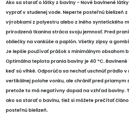
Ako sa starať o látky z bavlny
- Nové bavlnené látk
vyprať v studenej vode. Neperte posteľnú bielizeň z
výrobkami z polyestru alebo z iného syntetického m
prirodzená tkanina stráca svoju jemnosť. Pred pra
obliečky na vankúše a paplón. Všetky zipsy a gomb
Je lepšie používať prášok s minimálnym obsahom bi
Optimálna teplota prania bavlny je 40 °C. Bavlnené tk
keď sú vlhké. Odporúča sa nechať uschnúť prádlo v 
vertikálnej polohe vonku, ale chrániť pred priamym
pretože to má negatívny dopad na vzhľad bavlny. T
ako sa starať o bavlnu, tiež si môžete prečítať článo
posteľnú bielizeň.