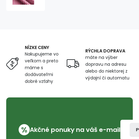
7
mm
veľká
bodka,
farba
amarant,
metráž
NÍZKE CENY
150
RÝCHLA DOPRAVA
Nakupujeme vo
cm
máte na výber
veľkom a preto
dopravu na adresu
máme s
alebo do niektorej z
dodávateľmi
výdajní či automatu
dobré vzťahy
%
Akčné ponuky na váš e-mail
P