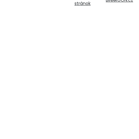
BINARGON.cz
stránok