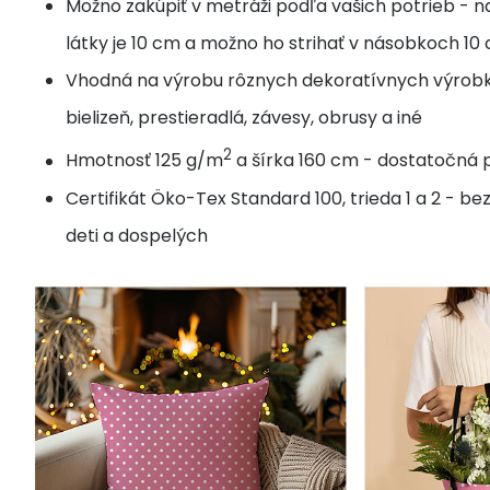
Možno zakúpiť v metráži podľa vašich potrieb - n
látky je 10 cm a možno ho strihať v násobkoch 10
Vhodná na výrobu rôznych dekoratívnych výrobk
bielizeň, prestieradlá, závesy, obrusy a iné
2
Hmotnosť 125 g/m
a šírka 160 cm - dostatočná p
Certifikát Öko-Tex Standard 100, trieda 1 a 2 - b
deti a dospelých