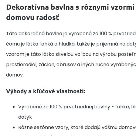
Dekoratívna bavlna s rôznymi vzormi
domovu radosť
Táto dekoračná bavlna je vyrobená zo 100 % prvotried
čomu je látka ľahká a hladká, takže je príjemná na do
vzorom je táto látka skvelou voľbou na výrobu posteľne
prestieradiel, záclon, obrusov a iných ručne vyrábaný
domov.
Výhody a kľúčové vlastnosti:
Vyrobené zo 100 % prvotriednej bavlny - ľahké, h
dotyk
Rôzne sezónne vzory, ktoré dodajú vášmu domov