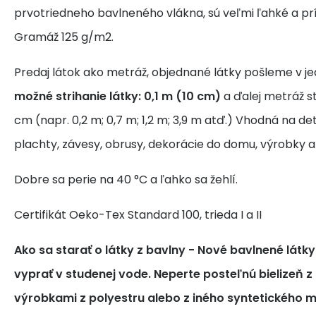
prvotriedneho bavlneného vlákna, sú veľmi ľahké a pr
Gramáž 125 g/m2.
Predaj látok ako metráž, objednané látky pošleme v j
možné strihanie látky: 0,1 m (10 cm)
a ďalej metráž s
cm (napr. 0,2 m; 0,7 m; 1,2 m; 3,9 m atď.) Vhodná na de
plachty, závesy, obrusy, dekorácie do domu, výrobky a
Dobre sa perie na 40 °C a ľahko sa žehlí.
Certifikát Oeko-Tex Standard 100, trieda I a II
Ako sa starať o látky z bavlny
- Nové bavlnené látk
vyprať v studenej vode. Neperte posteľnú bielizeň z
výrobkami z polyestru alebo z iného syntetického m