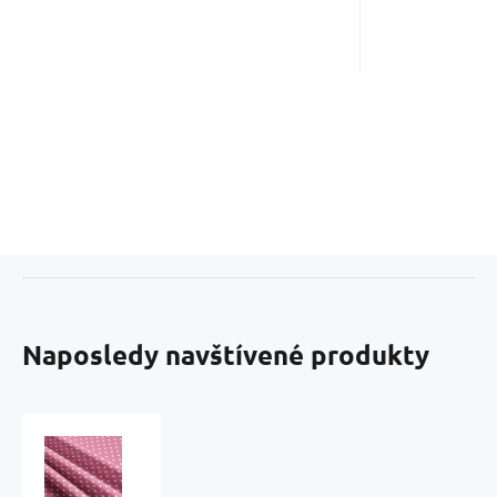
Naposledy navštívené produkty
Bavlnená
látka,
vzor