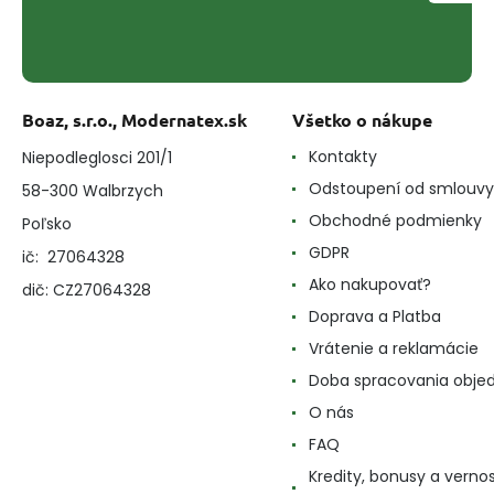
Boaz, s.r.o., Modernatex.sk
Všetko o nákupe
Kontakty
Niepodleglosci 201/1
Odstoupení od smlouvy
58-300 Walbrzych
Obchodné podmienky
Poľsko
GDPR
ič: 27064328
Ako nakupovať?
dič: CZ27064328
Doprava a Platba
Vrátenie a reklamácie
Doba spracovania obje
O nás
FAQ
Kredity, bonusy a verno