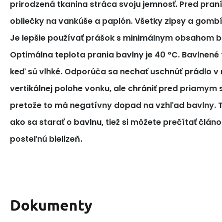
prirodzená tkanina stráca svoju jemnosť. Pred pra
obliečky na vankúše a paplón. Všetky zipsy a gomb
Je lepšie používať prášok s minimálnym obsahom bi
Optimálna teplota prania bavlny je 40 °C. Bavlnené tk
keď sú vlhké. Odporúča sa nechať uschnúť prádlo v 
vertikálnej polohe vonku, ale chrániť pred priamym
pretože to má negatívny dopad na vzhľad bavlny. T
ako sa starať o bavlnu, tiež si môžete prečítať článo
posteľnú bielizeň.
Dokumenty