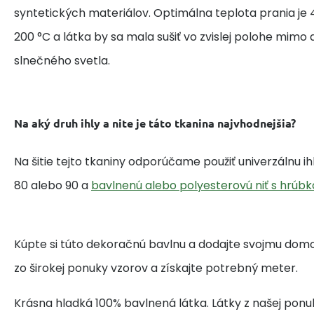
syntetických materiálov. Optimálna teplota prania je 4
200 °C a látka by sa mala sušiť vo zvislej polohe mim
slnečného svetla.
Na aký druh ihly a nite je táto tkanina najvhodnejšia?
Na šitie tejto tkaniny odporúčame použiť univerzálnu i
80 alebo 90 a
bavlnenú alebo polyesterovú niť s hrúbk
Kúpte si túto dekoračnú bavlnu a dodajte svojmu domo
zo širokej ponuky vzorov a získajte potrebný meter.
Krásna hladká 100% bavlnená látka. Látky z našej ponu