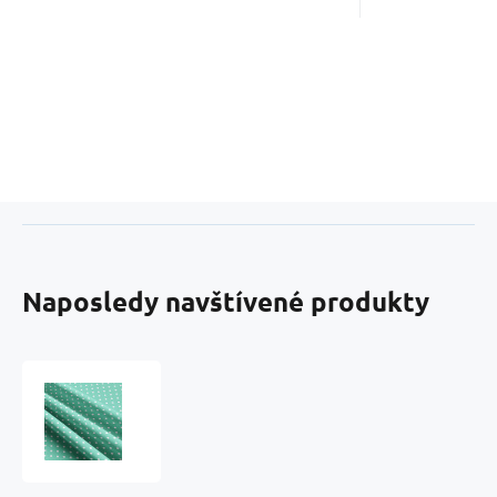
Naposledy navštívené produkty
Bavlnená
látka,
vzor
7
mm