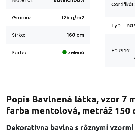
Materiál:
Bavlna 100%
Certifikát:
Gramáž:
125 g/m2
Typ:
na 
Šírka:
160 cm
Použitie:
Farba:
zelená
Popis
Bavlnená látka, vzor 7
farba mentolová, metráž 150
Dekoratívna bavlna s rôznymi vzormi