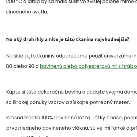
200 °C a látka by sa mala sušiť vo zvislej polohe mim
slnečného svetla.
Na aký druh ihly a nite je táto tkanina najvhodnejšia?
Na šitie tejto tkaniny odporúčame použiť univerzálnu i
80 alebo 90 a
bavlnenú alebo polyesterovú niť s hrúbk
Kúpte si túto dekoračnú bavlnu a dodajte svojmu domo
zo širokej ponuky vzorov a získajte potrebný meter.
Krásna hladká 100% bavlnená látka. Látky z našej ponu
prvotriedneho bavlneného vlákna, sú veľmi ľahké a pr