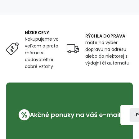
bodka,
farba
mentolová,
metráž
150
NÍZKE CENY
cm
RÝCHLA DOPRAVA
Nakupujeme vo
máte na výber
veľkom a preto
dopravu na adresu
máme s
alebo do niektorej z
dodávateľmi
výdajní či automatu
dobré vzťahy
%
Akčné ponuky na váš e-mail
P