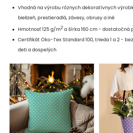
Vhodná na výrobu rôznych dekoratívnych výrobk
bielizeň, prestieradlá, závesy, obrusy a iné
2
Hmotnosť 125 g/m
a šírka 160 cm - dostatočná p
Certifikát Öko-Tex Standard 100, trieda 1 a 2 - b
deti a dospelých