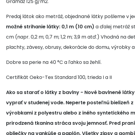
Gramáž 125 g/m2.
Predaj látok ako metráž, objednané látky pošleme v j
možné strihanie látky: 0,1 m (10 cm)
a ďalej metráž s
cm (napr. 0,2 m; 0,7 m; 1,2 m; 3,9 m atď.) Vhodná na de
plachty, závesy, obrusy, dekorácie do domu, výrobky a
Dobre sa perie na 40 °C a ľahko sa žehlí.
Certifikát Oeko-Tex Standard 100, trieda I a II
Ako sa starať o látky z bavlny
- Nové bavlnené látk
vyprať v studenej vode. Neperte posteľnú bielizeň z
výrobkami z polyestru alebo z iného syntetického m
prirodzená tkanina stráca svoju jemnosť. Pred pra
obliečky na vankúše a paplón. Všetky zipsy a gomb