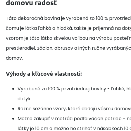
domovu radosť
Táto dekoračná bavlna je vyrobená zo 100 % prvotried
čomu je látka ľahká a hladká, takže je príjemná na do
vzorom je táto látka skvelou voľbou na výrobu posteľne
prestieradiel, záclon, obrusov a iných ručne vyrábaný
domov.
Výhody a kľúčové vlastnosti:
Vyrobené zo 100 % prvotriednej bavlny - ľahké, h
dotyk
Rôzne sezónne vzory, ktoré dodajú vášmu domov
Možno zakúpiť v metráži podľa vašich potrieb - n
látky je 10 cm a možno ho strihať v násobkoch 10