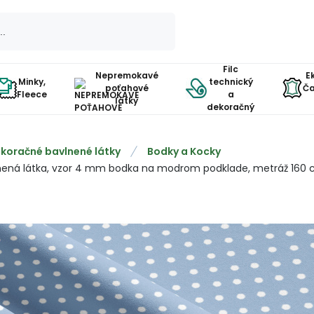
Filc
Nepremokavé
E
Minky,
technický
poťahové
Ča
Fleece
a
látky
dekoračný
koračné bavlnené látky
Bodky a Kocky
nená látka, vzor 4 mm bodka na modrom podklade, metráž 160