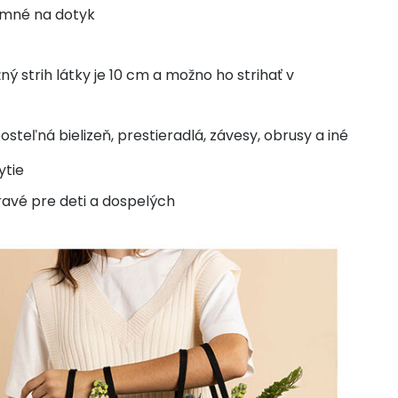
jemné na dotyk
 strih látky je 10 cm a možno ho strihať v
eľná bielizeň, prestieradlá, závesy, obrusy a iné
ytie
ravé pre deti a dospelých