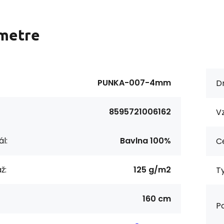
metre
PUNKA-007-4mm
Dr
8595721006162
Vz
l:
Bavlna 100%
Ce
ž:
125 g/m2
Ty
160 cm
Po