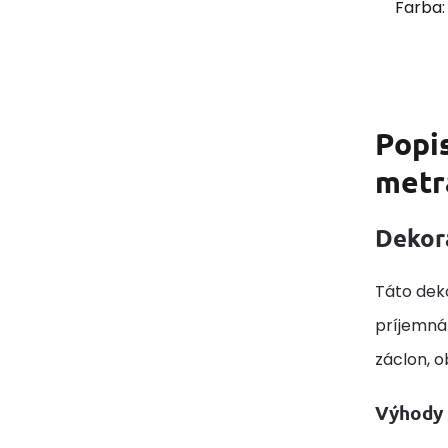
Farba:
Popi
metr
Dekor
Táto deko
príjemná 
záclon, 
Výhody 