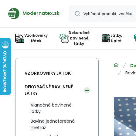
Modernatex.sk
Dekoračné
Vzorkovníky
Látky,
bavlnené
látok
Úplet
látky
De
Bavl
VZORKOVNÍKY LÁTOK
DEKORAČNÉ BAVLNENÉ
LÁTKY
Vianočné bavlnené
látky
Bavlna jednofarebná
metráž