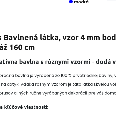
modrá
s
Bavlnená látka, vzor 4 mm bo
áž 160 cm
atívna bavlna s rôznymi vzormi - dodá
račná bavlna je vyrobená zo 100 % prvotriednej bavlny, v
na dotyk. Vďaka rôznym vzorom je táto látka skvelou voľb
obrusov a iných ručne vyrábaných dekorácií pre váš domo
a kľúčové vlastnosti: