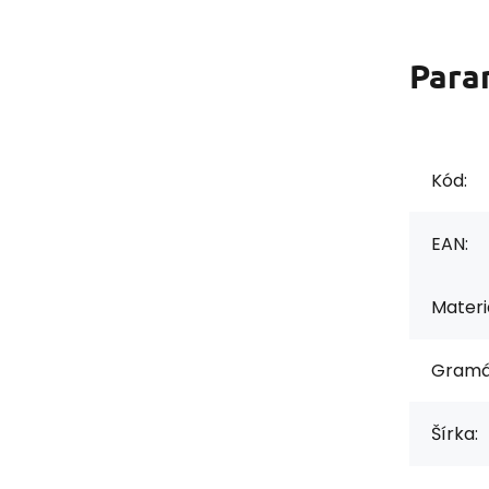
Para
Kód:
EAN:
Materiá
Gramá
Šírka: