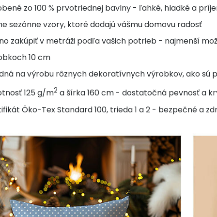
bené zo 100 % prvotriednej bavlny - ľahké, hladké a prí
ne sezónne vzory, ktoré dodajú vášmu domovu radosť
o zakúpiť v metráži podľa vašich potrieb - najmenší možný
obkoch 10 cm
ná na výrobu rôznych dekoratívnych výrobkov, ako sú post
2
tnosť 125 g/m
a šírka 160 cm - dostatočná pevnosť a kr
ifikát Öko-Tex Standard 100, trieda 1 a 2 - bezpečné a zd