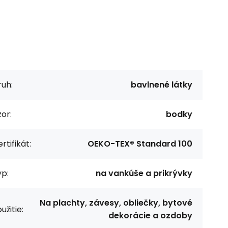
uh:
bavlnené látky
or:
bodky
rtifikát:
OEKO-TEX® Standard 100
p:
na vankúše a prikrývky
Na plachty, závesy, obliečky, bytové
užitie:
dekorácie a ozdoby