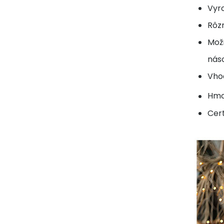
Vyro
Rôz
Možn
nás
Vhod
Hmo
Cert