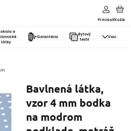
Prihlásiť
Košík
kokoža a
Bytový
lúnnické
Galantéria
Viac
textil
látky
 cm
Bavlnená látka,
vzor 4 mm bodka
na modrom
podklade, metráž