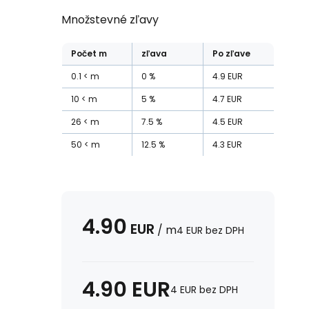
Množstevné zľavy
Počet
m
zľava
Po zľave
0.1
m
0
%
4.9
EUR
10
m
5
%
4.7
EUR
26
m
7.5
%
4.5
EUR
50
m
12.5
%
4.3
EUR
4.90
EUR
/
m
4
EUR
bez DPH
4.90
EUR
4
EUR
bez DPH