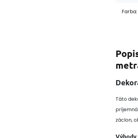
Farba:
Popi
metr
Dekor
Táto deko
príjemná 
záclon, 
Výhody 