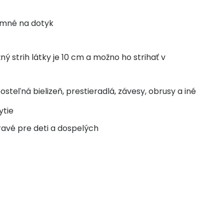
jemné na dotyk
 strih látky je 10 cm a možno ho strihať v
eľná bielizeň, prestieradlá, závesy, obrusy a iné
ytie
ravé pre deti a dospelých