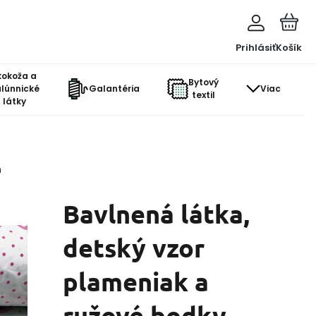
Prihlásiť
Košík
kokoža a
Bytový
lúnnické
Galantéria
Viac
textil
látky
m
Bavlnená látka,
detský vzor
plameniak a
ružové bodky,