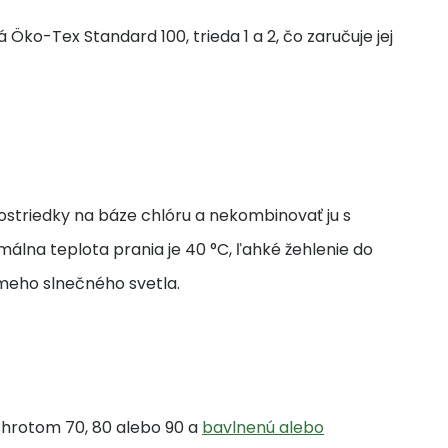
 Öko-Tex Standard 100, trieda 1 a 2, čo zaručuje jej
ostriedky na báze chlóru a nekombinovať ju s
álna teplota prania je 40 °C, ľahké žehlenie do
ameho slnečného svetla.
m hrotom 70, 80 alebo 90 a
bavlnenú alebo