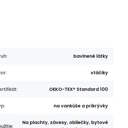
uh:
bavlnené látky
or:
vtáčiky
rtifikát:
OEKO-TEX® Standard 100
p:
na vankúše a prikrývky
Na plachty, závesy, obliečky, bytové
užitie: