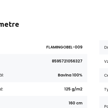
metre
FLAMINGOBEL-009
Dr
8595721056327
Vz
l:
Bavlna 100%
Ce
ž:
125 g/m2
Ty
160 cm
Po