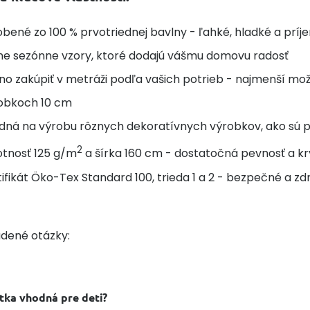
bené zo 100 % prvotriednej bavlny - ľahké, hladké a prí
ne sezónne vzory, ktoré dodajú vášmu domovu radosť
o zakúpiť v metráži podľa vašich potrieb - najmenší možný
obkoch 10 cm
ná na výrobu rôznych dekoratívnych výrobkov, ako sú post
2
tnosť 125 g/m
a šírka 160 cm - dostatočná pevnosť a kr
ifikát Öko-Tex Standard 100, trieda 1 a 2 - bezpečné a zd
adené otázky:
átka vhodná pre deti?