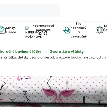
Filc
Nepremokavé
E
Minky,
technický
poťahové
Ča
Fleece
a
látky
dekoračný
koračné bavlnené látky
Zvieratká a vtáčiky
nená látka, detský vzor plameniak a ružové bodky, metráž 160 c