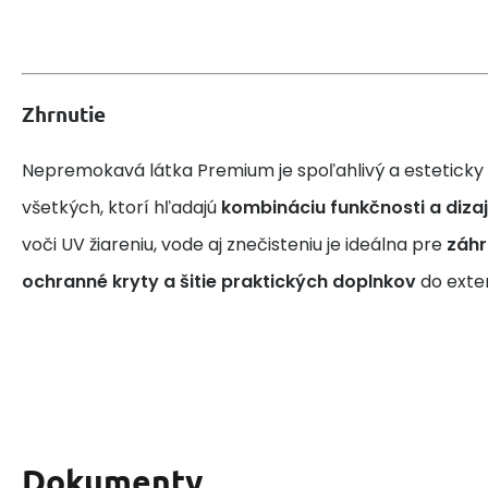
Zhrnutie
Nepremokavá látka Premium je spoľahlivý a esteticky p
všetkých, ktorí hľadajú
kombináciu funkčnosti a diza
voči UV žiareniu, vode aj znečisteniu je ideálna pre
záhr
ochranné kryty a šitie praktických doplnkov
do exteri
Dokumenty