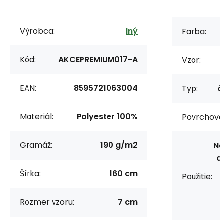
Výrobca:
Iný
Farba:
Kód:
AKCEPREMIUM017-A
Vzor:
EAN:
8595721063004
Typ:
Materiál:
Polyester 100%
Povrchov
Gramáž:
190 g/m2
N
Šírka:
160 cm
Použitie:
Rozmer vzoru:
7 cm