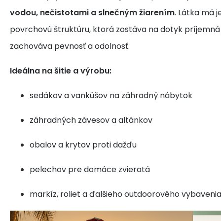
vodou, nečistotami a slnečným žiarením
. Látka má 
povrchovú štruktúru, ktorá zostáva na dotyk príjemná 
zachováva pevnosť a odolnosť.
Ideálna na šitie a výrobu:
sedákov a vankúšov na záhradný nábytok
záhradných závesov a altánkov
obalov a krytov proti dažďu
pelechov pre domáce zvieratá
markíz, roliet a ďalšieho outdoorového vybaveni