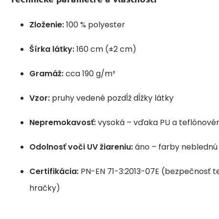
Zloženie:
100 % polyester
Šírka látky:
160 cm (±2 cm)
Gramáž:
cca 190 g/m²
Vzor:
pruhy vedené pozdĺž dĺžky látky
Nepremokavosť:
vysoká – vďaka PU a teflónové
Odolnosť voči UV žiareniu:
áno – farby neblednú 
Certifikácia:
PN-EN 71-3:2013-07E (bezpečnosť text
hračky)