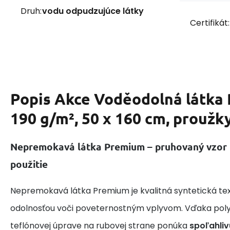
Druh:
vodu odpudzujúce látky
Certifikát:
Popis
Akce Voděodolná látka
190 g/m², 50 x 160 cm, prouž
Nepremokavá látka Premium – pruhovaný vzor 
použitie
Nepremokavá látka Premium je kvalitná syntetická text
odolnosťou voči poveternostným vplyvom. Vďaka poly
teflónovej úprave na rubovej strane ponúka
spoľahli