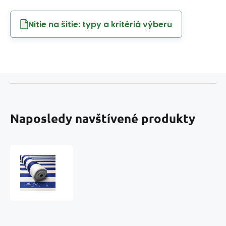
Nitie na šitie: typy a kritériá výberu
Naposledy navštívené produkty
Akce
Voděodolná
látka
Premium,
190
g/m²,
50