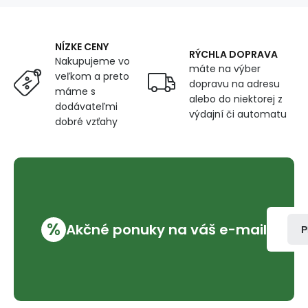
x
160
cm,
NÍZKE CENY
proužky
RÝCHLA DOPRAVA
Nakupujeme vo
modré
máte na výber
veľkom a preto
dopravu na adresu
máme s
alebo do niektorej z
dodávateľmi
výdajní či automatu
dobré vzťahy
%
Akčné ponuky na váš e-mail
P