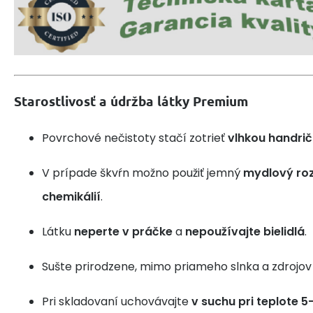
Starostlivosť a údržba látky Premium
Povrchové nečistoty stačí zotrieť
vlhkou handri
V prípade škvŕn možno použiť jemný
mydlový roz
chemikálií
.
Látku
neperte v práčke
a
nepoužívajte bielidlá
.
Sušte prirodzene, mimo priameho slnka a zdrojov 
Pri skladovaní uchovávajte
v suchu pri teplote 5