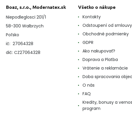
Boaz, s.r.o., Modernatex.sk
Všetko o nákupe
Kontakty
Niepodleglosci 201/1
Odstoupení od smlouvy
58-300 Walbrzych
Obchodné podmienky
Poľsko
GDPR
ič: 27064328
Ako nakupovať?
dič: CZ27064328
Doprava a Platba
Vrátenie a reklamácie
Doba spracovania obje
O nás
FAQ
Kredity, bonusy a verno
program